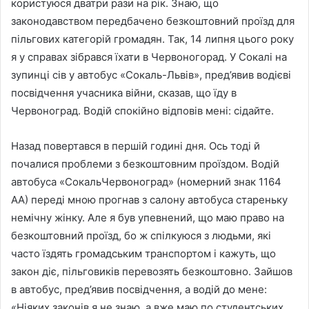
користуюся дватри рази на рік. Знаю, що
законодавством передбачено безкоштовний проїзд для
пільгових категорій громадян. Так, 14 липня цього року
я у справах зібрався їхати в Червоногорад. У Сокалі на
зупинці сів у автобус «Сокаль-Львів», пред’явив водієві
посвідчення учасника війни, сказав, що їду в
Червоноград. Водій спокійно відповів мені: сідайте.
Назад повертався в першій годині дня. Ось тоді й
почалися проблеми з безкоштовним проїздом. Водій
автобуса «СокальЧервоноград» (номерний знак 1164
АА) переді мною прогнав з салону автобуса стареньку
немічну жінку. Але я був упевнений, що маю право на
безкоштовний проїзд, бо ж спілкуюся з людьми, які
часто їздять громадським транспортом і кажуть, що
закон діє, пільговиків перевозять безкоштовно. Зайшов
в автобус, пред’явив посвідчення, а водій до мене:
«Ніяких законів я не знаю, а вже маю по студентських