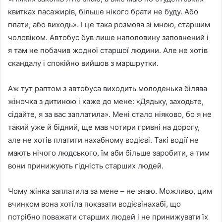
квитках пасажирів, більше нікого брати не буду. Або
плати, або виходь». І це така розмова зі мною, старшим
чоловіком. Автобус був лише наполовину заповнений і
я там не побачив жодної старшої людини. Але не хотів
скандалу і спокійно вийшов з маршрутки.
Аж тут раптом з автобуса виходить молоденька білява
жіночка з дитиною і каже до мене: «Дядьку, заходьте,
сідайте, я за вас заплатила». Мені стало ніяково, бо я не
такий уже й бідний, ще мав чотири гривні на дорогу,
але не хотів платити нахабному водієві. Такі водії не
мають нічого людського, їм аби більше заробити, а тим
вони принижують гідність старших людей.
Чому жінка заплатила за мене – не знаю. Можливо, цим
вчинком вона хотіла показати водієвінахабі, що
потрібно поважати старших людей і не принижувати їх