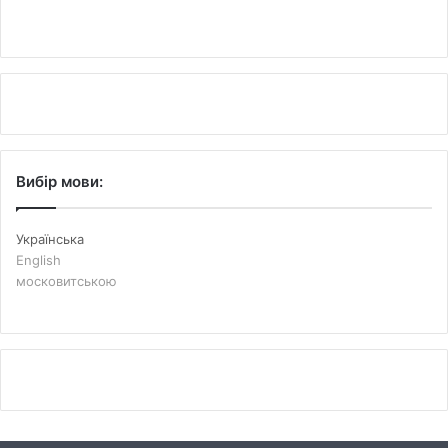
Вибір мови:
Українська
English
московитською