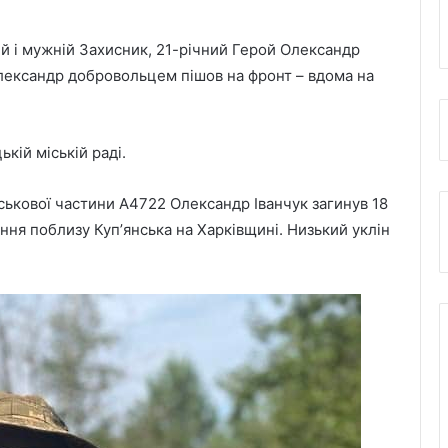
й і мужній Захисник, 21-річний Герой Олександр
Олександр добровольцем пішов на фронт – вдома на
кій міській раді.
ськової частини А4722 Олександр Іванчук загинув 18
ння поблизу Купʼянська на Харківщині. Низький уклін