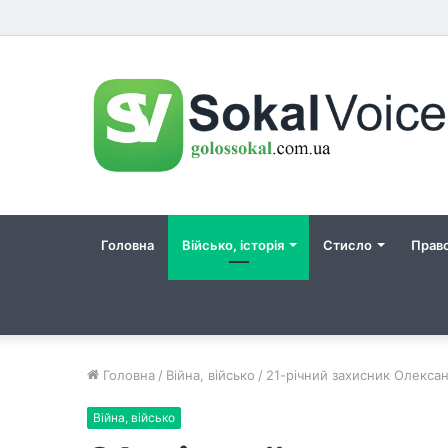
Головна
Військо, історія
Стисло
Прав
Головна
/
Війна, військо
/
21-річний захисник Олексан
Війна, військо