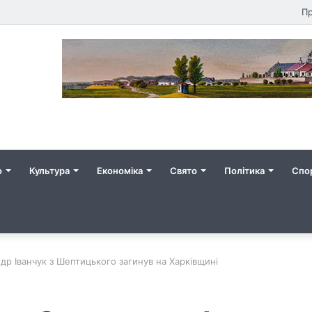
Пр
о
Культура
Економіка
Свято
Політика
Спо
др Іванчук з Шептицького загинув на Харківщині