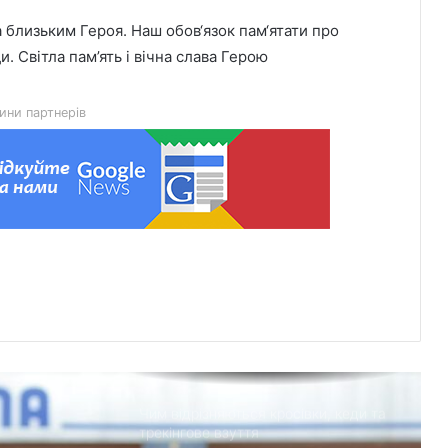
 близьким Героя. Наш обов‘язок пам‘ятати про
Встановлення фільтрів для води «під
. Світла пам’ять і вічна слава Герою
ключ»: ТОП-7 форматів послуг
ини партнерів
Великомостівський ліцей увійшов до
переліку 12 закладів, що отримають
держсубвенцію на енергостійкість
День лазерної корекції: як насправді
минає візит до клініки «Ексімер» від
порога до виходу
Чим відрізняються кросівки, кеди та
трекінгове взуття
Перші роки навчання без стресу: що
пропонує сучасний приватний