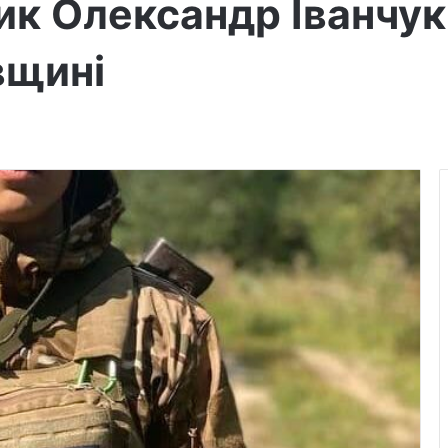
ник Олександр Іванчу
вщині