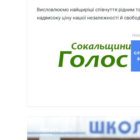
Висловлюємо найщиріші співчуття рідним та
надвисоку ціну нашої незалежності й свободи
Нов
Читати далі