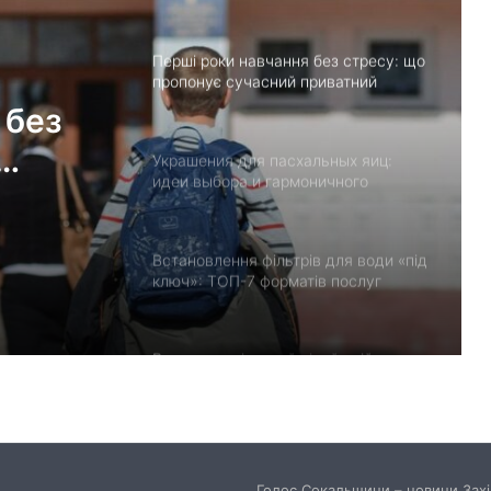
дитячий садок у Чернівцях
Украшения для пасхальных яиц:
идеи выбора и гармоничного
праздничного оформления
альных
Встановлення фільтрів для води «під
ключ»: ТОП-7 форматів послуг
ления
Великомостівський ліцей увійшов до
переліку 12 закладів, що отримають
держсубвенцію на енергостійкість
День лазерної корекції: як насправді
минає візит до клініки «Ексімер» від
порога до виходу
Чим відрізняються кросівки, кеди та
трекінгове взуття
Голос Сокальщини – новини Захід