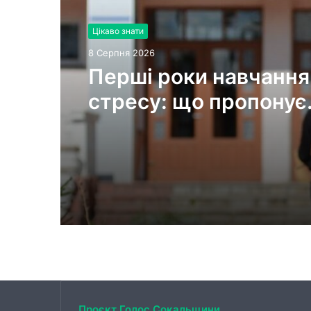
Цікаво знати
8 Серпня 2026
Украшения для пасх
яиц: идеи выбора и
гармоничного
праздничного оформ
Проєкт Голос Сокальщини