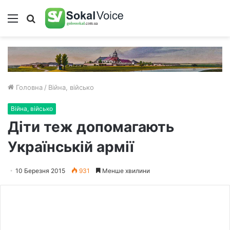
Меню
Пошук
Головна
/
Війна, військо
Війна, військо
Діти теж допомагають
Українській армії
10 Березня 2015
931
Менше хвилини