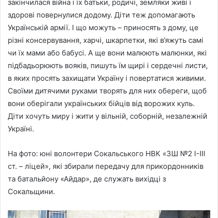
закінчилася війна і їх батьки, родичі, земляки живі і
здорові повернулися додому. Діти теж допомагають
Українській армії. І що можуть – приносять з дому, це
різні консервування, харчі, шкарпетки, які в’яжуть самі
чи їх мами або бабусі. А ще вони малюють малюнки, які
підбадьорюють вояків, пишуть їм щирі і сердечні листи,
в яких просять захищати Україну і повертатися живими.
Своїми дитячими руками творять для них обереги, щоб
вони оберігали українських бійців від ворожих куль.
Діти хочуть миру і жити у вільній, соборній, незалежній
Україні.
На фото: юні волонтери Сокальського НВК «ЗШ №2 І-III
ст. – ліцей», які збирали передачу для прикордонників
та батальйону «Айдар», де служать вихідці з
Сокальщини.