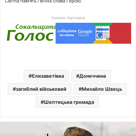
Світла пам’ять і вічна слава Герою.
Новини партнерів
Єлизаветівка
Донеччина
загиблий військовий
Михайло Швець
Шептицька громада