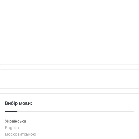
Вибір мови:
Українська
English
московитською