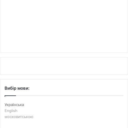
Вибір мови:
Українська
English
московитською