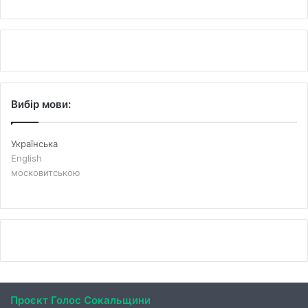
Вибір мови:
Українська
English
московитською
Проєкт Голос Сокальщини