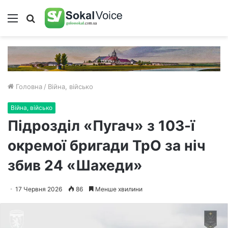
Меню
Пошук
Головна
/
Війна, військо
Війна, військо
Підрозділ «Пугач» з 103-ї
окремої бригади ТрО за ніч
збив 24 «Шахеди»
17 Червня 2026
86
Менше хвилини