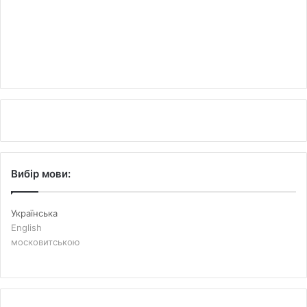
Вибір мови:
Українська
English
московитською