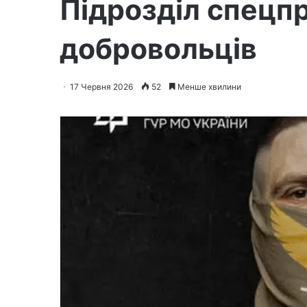
Підрозділ спецп
добровольців
17 Червня 2026
52
Менше хвилини