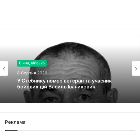
Війна, військо
8 Серпня 2026
У Стебнику помер ветеран та учасник
бойових дій Василь Іваникович
Реклама