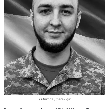
🕯️ Микола Драганчук