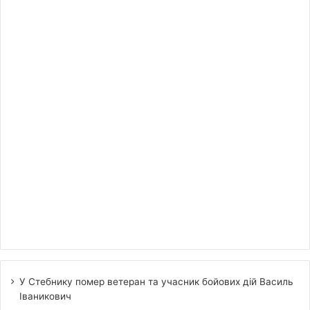
У Стебнику помер ветеран та учасник бойових дій Василь
Іваникович