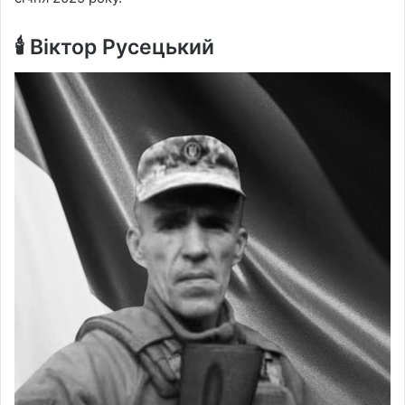
🕯
Віктор Русецький