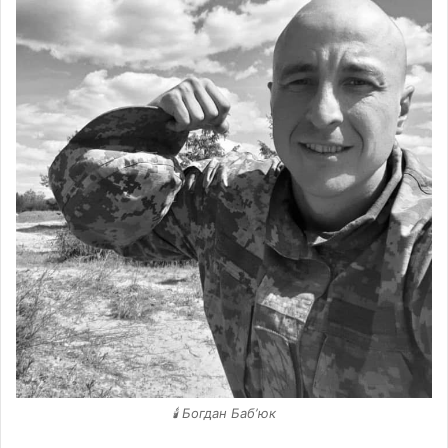
🕯 Богдан Бабʼюк