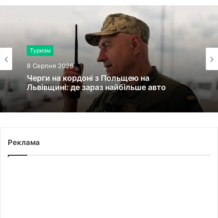
Туризм
Здоров'я
8 Серпня 2026
8 Серпня 2026
Черги на кордоні з Польщею на
Львівщині: де зараз найбільше авто
У львівській лікарні святої Анни
народилися двійнята з окремими
плацентами
Реклама