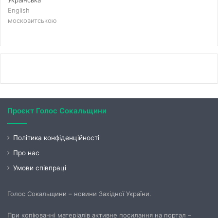
Українська
English
московитською
Проєкт Голос Сокальщини
Політика конфіденційності
Про нас
Умови співпраці
Голос Сокальщини – новини Західної України.
При копіюванні матеріалів активне посилання на портал –