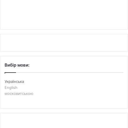
Вибір мови:
Українська
English
московитською