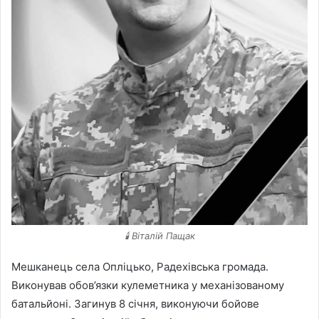
🕯️ Віталій Пащак
Мешканець села Опліцько, Радехівська громада.
Виконував обов’язки кулеметника у механізованому
батальйоні. Загинув 8 січня, виконуючи бойове