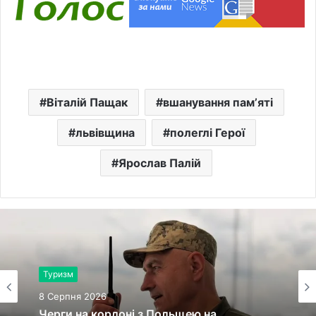
Віталій Пащак
вшанування памʼяті
львівщина
полеглі Герої
Ярослав Палій
Туризм
8 Серпня 2026
Черги на кордоні з Польщею на