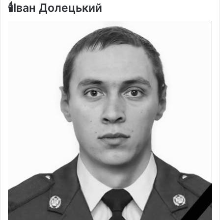
🕯️Іван Долецький