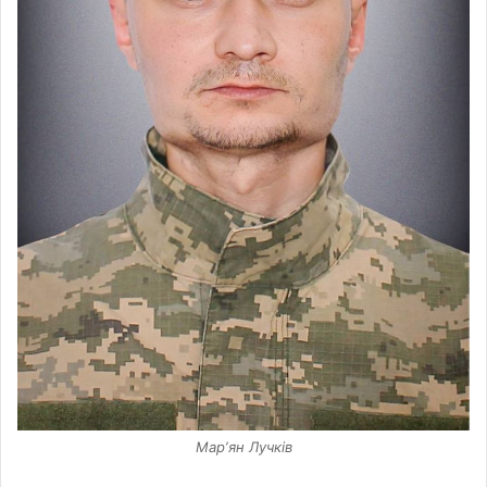
Марʼян Лучків