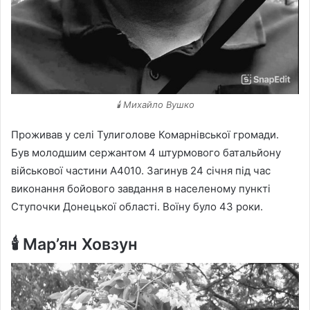
🕯️ Михайло Вушко
Проживав у селі Тулиголове Комарнівської громади.
Був молодшим сержантом 4 штурмового батальйону
військової частини А4010. Загинув 24 січня під час
виконання бойового завдання в населеному пункті
Ступочки Донецької області. Воїну було 43 роки.
🕯️ Мар’ян Ховзун