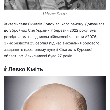
🕯️ Мар’ян Ховзун
Житель села Скнилів Золочівського району. Долучився
до Збройних Сил України 7 березня 2022 року. Був
розвідником-навідником військової частини А7076.
Зник безвісти 25 серпня під час виконання бойового
завдання в населеному пункті Снагость Курської
області рф. Захисникові було 27 років.
🕯️ Левко Кміть