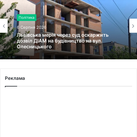
Війна, військо
6 Серпня 2026
Політика
45-та окрема артилерійська бригада ЗСУ
6 Серпня 2026
імені генерала Мирона Тарнавського
відзначає 10-річчя
Львівська мерія через суд оскаржить
Реклама
дозвіл ДІАМ на будівництво на вул.
Олесницького