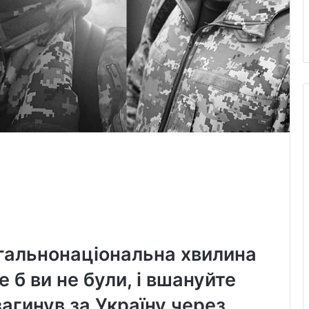
агальнонаціональна хвилина
 б ви не були, і вшануйте
 загинув за Україну через