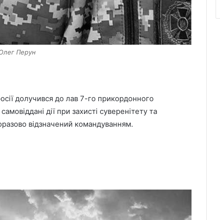
️ Олег Перун
сії долучився до лав 7-го прикордонного
самовіддані дії при захисті суверенітету та
норазово відзначений командуванням.