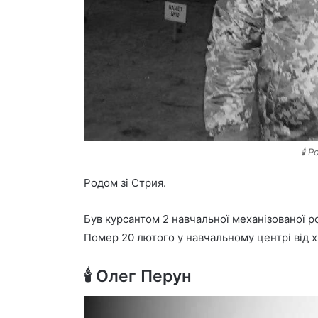
🕯️ 
Родом зі Стрия.
Був курсантом 2 навчальної механізованої р
Помер 20 лютого у навчальному центрі від х
🕯️ Олег Перун