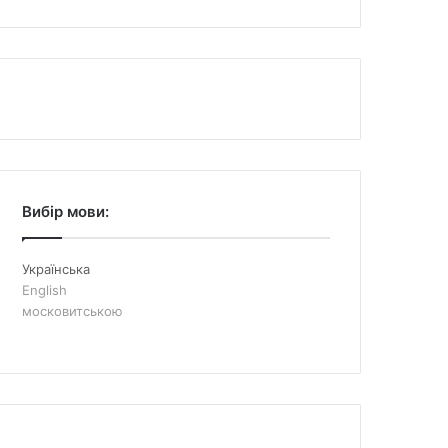
Вибір мови:
Українська
English
московитською