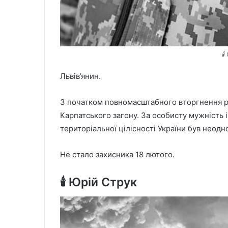
🕯
Львів’янин.
З початком повномасштабного вторгнення ро
Карпатського загону. За особисту мужність і 
територіальної цілісності України був неод
Не стало захисника 18 лютого.
🕯️ Юрій Струк