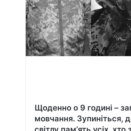
Щоденно о 9 годині – з
мовчання. Зупиніться, де
світлу пам’ять усіх, хто