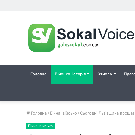
Головна
Військо, історія
Стисло
Прав
Головна
/
Війна, військо
/
Сьогодні Львівщина прощає
Війна, військо