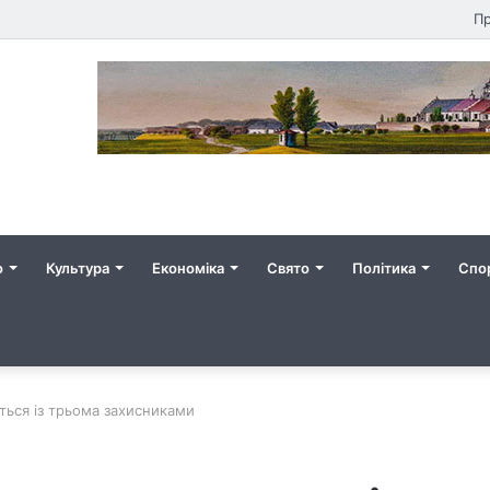
Пр
о
Культура
Економіка
Свято
Політика
Спо
ться із трьома захисниками