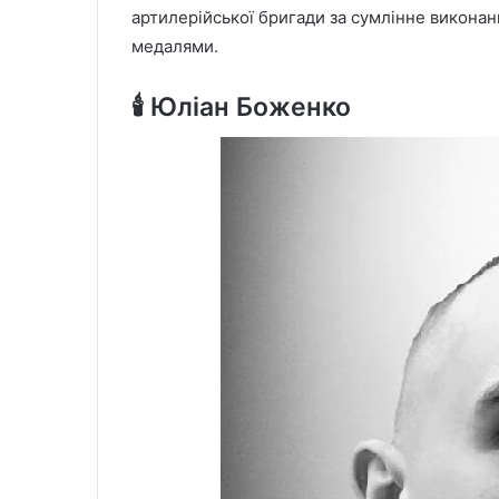
артилерійської бригади за сумлінне викона
медалями.
🕯️ Юліан Боженко