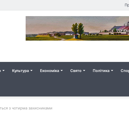
Пр
о
Культура
Економіка
Свято
Політика
Спо
ться з чотирма захисниками