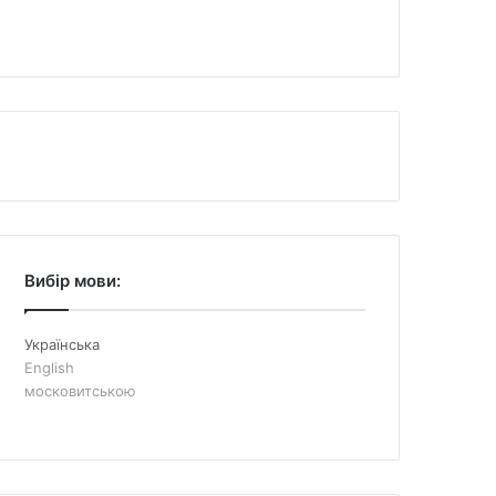
Вибір мови:
Українська
English
московитською