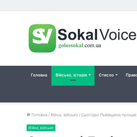
Головна
Військо, історія
Стисло
Прав
Головна
/
Війна, військо
/
Сьогодні Львівщина прощає
Війна, військо