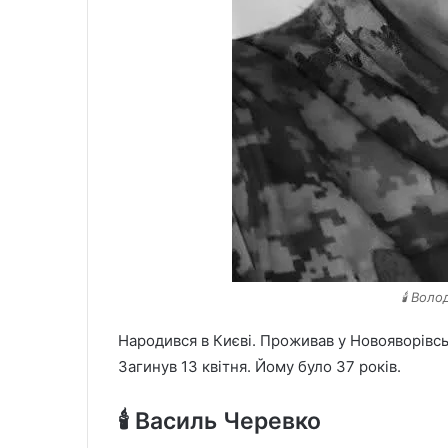
🕯️ Вол
Народився в Києві. Проживав у Новояворівськ
Загинув 13 квітня. Йому було 37 років.
🕯️ Василь Черевко