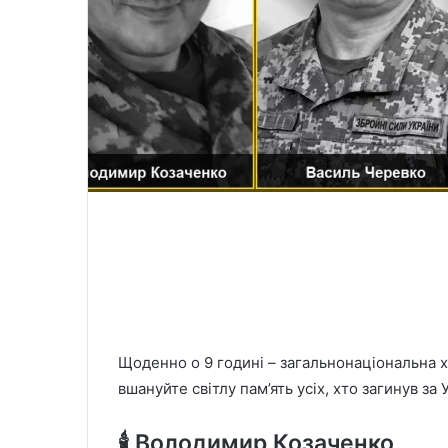
Щоденно о 9 годині – загальнонаціональна хв
вшануйте світлу пам’ять усіх, хто загинув за 
🕯️ Володимир Козаченко