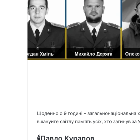
Щоденно о 9 годині – загальнонаціональна хв
вшануйте світлу пам’ять усіх, хто загинув за 
🕯️Павло Курапов