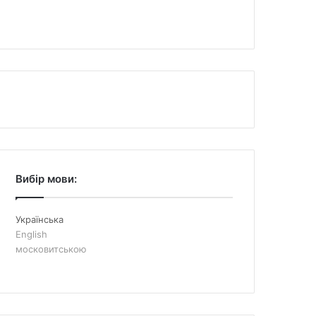
Вибір мови:
Українська
English
московитською