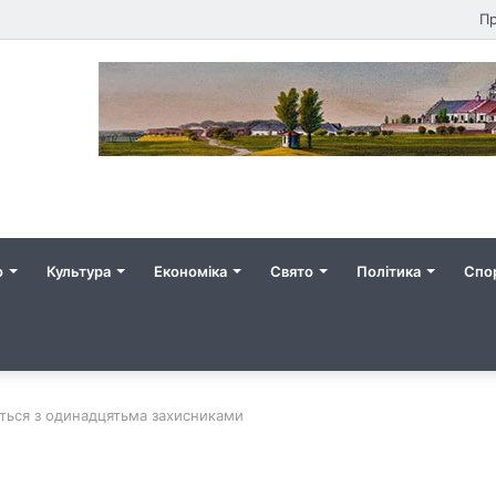
Пр
о
Культура
Економіка
Свято
Політика
Спо
ться з одинадцятьма захисниками