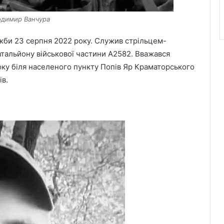
лодимир Ванчура
ужби 23 серпня 2022 року. Служив стрільцем-
тальйону військової частини А2582. Вважався
оку біля населеного пункту Попів Яр Краматорського
ів.