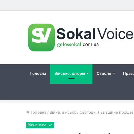
Головна
Військо, історія
Стисло
Прав
Головна
/
Війна, військо
/
Сьогодні Львівщина прощає
Війна, військо