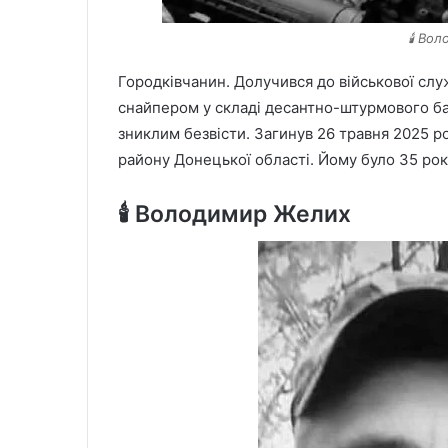
🕯️ Во
Городківчанин. Долучився до військової сл
снайпером у складі десантно-штурмового ба
зниклим безвісти. Загинув 26 травня 2025 р
району Донецької області. Йому було 35 рок
🕯️ Володимир Желих