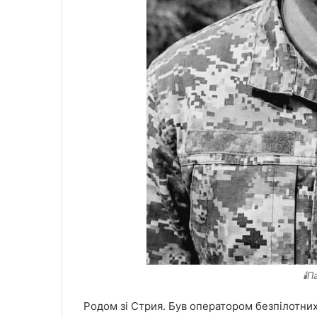
🕯️
Родом зі Стрия. Був оператором безпілотних