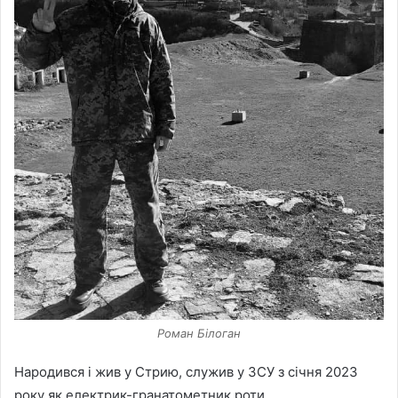
Роман Білоган
Народився і жив у Стрию, служив у ЗСУ з січня 2023
року як електрик-гранатометник роти