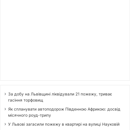
За добу на Львівщині ліквідували 21 пожежу, триває
гасіння торфовищ
Як спланувати автоподорож Південною Африкою: досвід
місячного роуд-трипу
У Львові загасили пожежу в квартирі на вулиці Науковій