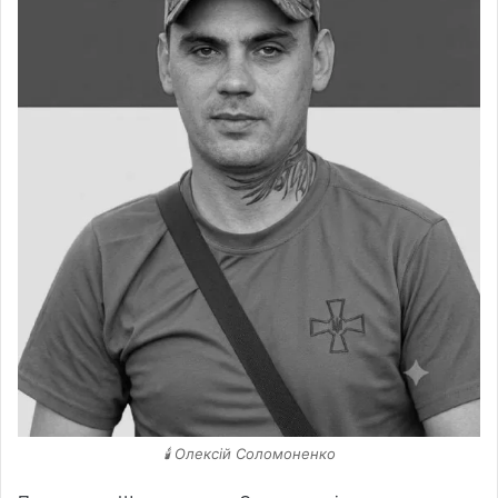
🕯️ Олексій Соломоненко