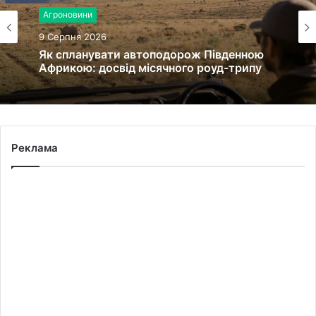
Агроновини
Право, кримінал
9 Серпня 2026
9 Серпня 2026
Як спланувати автоподорож Південною
Африкою: досвід місячного роуд-трипу
У Львові загасили пожежу в квартирі на
Реклама
вулиці Науковій