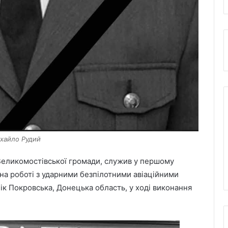
хайло Рудий
Великомостівської громади, служив у першому
 на роботі з ударними безпілотними авіаційними
ік Покровська, Донецька область, у ході виконання