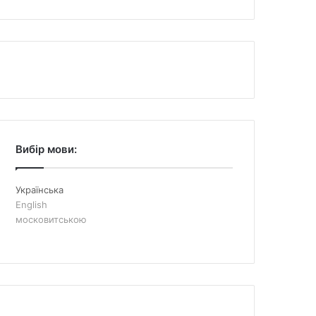
Вибір мови:
Українська
English
московитською