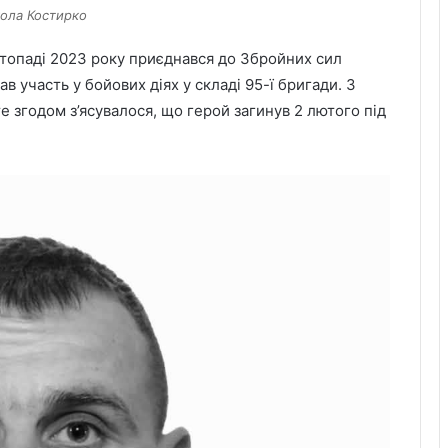
ола Костирко
стопаді 2023 року приєднався до Збройних сил
ав участь у бойових діях у складі 95-ї бригади. З
е згодом з’ясувалося, що герой загинув 2 лютого під