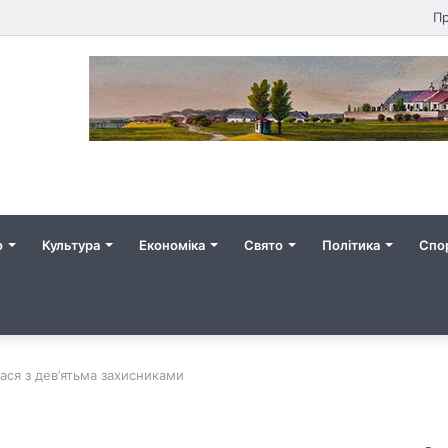
Пр
о
Культура
Економіка
Свято
Політика
Спо
ася з дев’ятьма захисниками