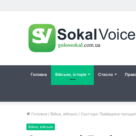
Головна
Військо, історія
Стисло
Прав
Головна
/
Війна, військо
/
Сьогодні Львівщина прощал
Війна, військо