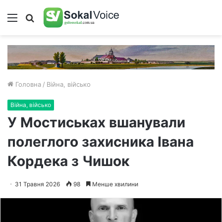
Меню
Пошук
Головна
/
Війна, військо
Війна, військо
У Мостиськах вшанували
полеглого захисника Івана
Кордека з Чишок
31 Травня 2026
98
Менше хвилини