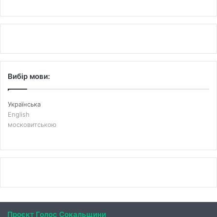
Вибір мови:
Українська
English
московитською
Проєкт Голос Сокальщини