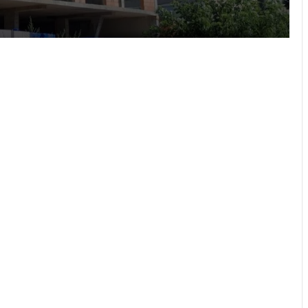
Ukraine
“Поки дозволяє здоров’я –
залишатимусь у строю”: історія
прикордонника Ярослава з 7
прикордонного загону
У Дрогобицькій громаді запровадили
мораторій на російськомовний
контент у публічному просторі
У Львові виконали 700-ту
трансплантацію: мама віддала нирку
27-річному синові
Львівська мерія через суд
оскаржить дозвіл ДІАМ на
будівництво на вул. Олесницького
45-та окрема артилерійська бригада
ЗСУ імені генерала Мирона