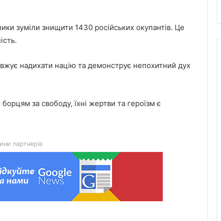
ники зуміли знищити 1430 російських окупантів. Це
ість.
довжує надихати націю та демонструє непохитний дух
Львівська мерія через суд
оскаржить дозвіл ДІАМ на
будівництво на вул. Олесницького
орцям за свободу, їхні жертви та героїзм є
45-та окрема артилерійська бригада
ЗСУ імені генерала Мирона
Тарнавського відзначає 10-річчя
ини партнерів
У Львові відкрили новий корпус
реабілітаційного центру UNBROKEN
Ukraine
“Поки дозволяє здоров’я –
залишатимусь у строю”: історія