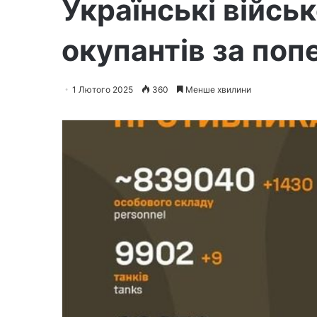
Українські війсь
окупантів за по
1 Лютого 2025
360
Менше хвилини