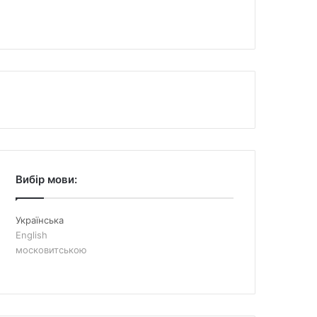
Вибір мови:
Українська
English
московитською