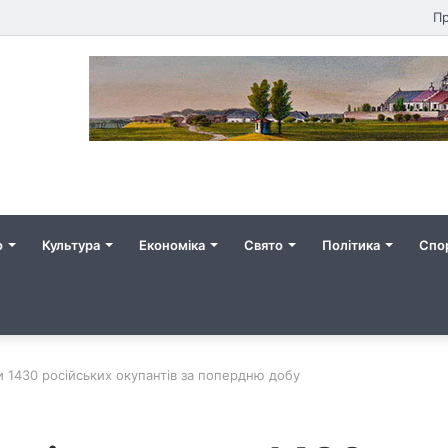
Пр
о
Культура
Економіка
Свято
Політика
Спо
ли 1430 російських окупантів за попердню добу