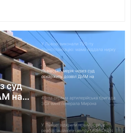
прикордонника Ярослава з 7
прикордонного загону
У Дрогобицькій громаді запровадили
мораторій на російськомовний
контент у публічному просторі
У Львові виконали 700-ту
трансплантацію: мама віддала нирку
27-річному синові
Львівська мерія через суд
оскаржить дозвіл ДІАМ на
будівництво на вул. Олесницького
з суд
АМ на
45-та окрема артилерійська бригада
ЗСУ імені генерала Мирона
Тарнавського відзначає 10-річчя
У Львові відкрили новий корпус
реабілітаційного центру UNBROKEN