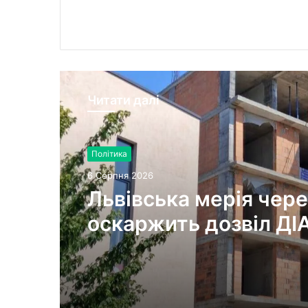
Читати далі
Політика
6 Серпня 2026
Львівська мерія чере
оскаржить дозвіл ДІ
будівництво на вул.
Олесницького