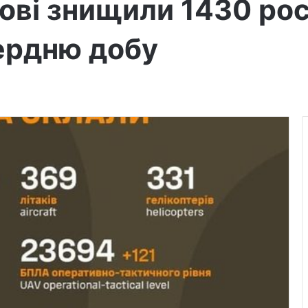
кові знищили 1430 ро
пердню добу