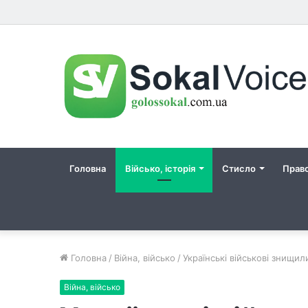
Головна
Військо, історія
Стисло
Прав
Головна
/
Війна, військо
/
Українські військові знищи
Війна, військо