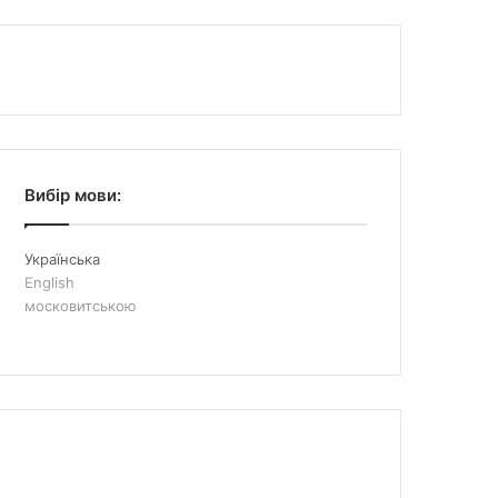
Вибір мови:
Українська
English
московитською