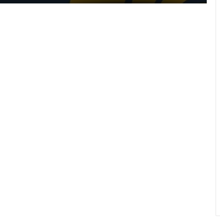
45-та окрема артилерійська бригада
ЗСУ імені генерала Мирона
Тарнавського відзначає 10-річчя
У Львові відкрили новий корпус
реабілітаційного центру UNBROKEN
Ukraine
У Яворівську громаду привезуть
тіло загиблого захисника Миколи
Цидуляка
У Львові 6 серпня зафіксували
новий температурний рекорд
У Львові виконали 700-ту
трансплантацію: мама віддала нирку
27-річному синові