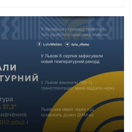
У Львові відкрили новий корпус
реабілітаційного центру UNBROKEN
Ukraine
У Яворівську громаду привезуть
тіло загиблого захисника Миколи
Цидуляка
У Львові 6 серпня зафіксували
новий температурний рекорд
У Львові виконали 700-ту
трансплантацію: мама віддала нирку
рд
27-річному синові
Львівська мерія через суд
оскаржить дозвіл ДІАМ на
будівництво на вул. Олесницького