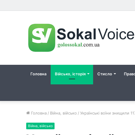
Головна
Військо, історія
Стисло
Прав
Головна
/
Війна, військо
/
Українські воїни знищили 11
Війна, військо