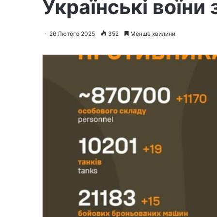
Українські воїни
26 Лютого 2025
352
Менше хвилини