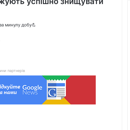
вжують успішно знищувати
 за минулу добу💪
У Львові 6 серпня зафіксували
новий температурний рекорд

У Львові виконали 700-ту
трансплантацію: мама віддала нирку
27-річному синові
ини партнерів
Львівська мерія через суд
оскаржить дозвіл ДІАМ на
будівництво на вул. Олесницького
45-та окрема артилерійська бригада
ЗСУ імені генерала Мирона
Тарнавського відзначає 10-річчя