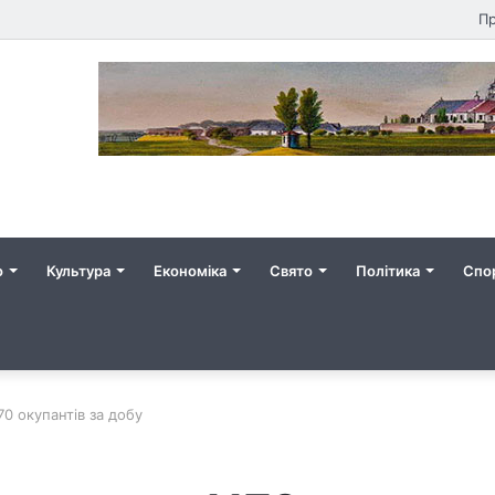
Пр
о
Культура
Економіка
Свято
Політика
Спо
70 окупантів за добу