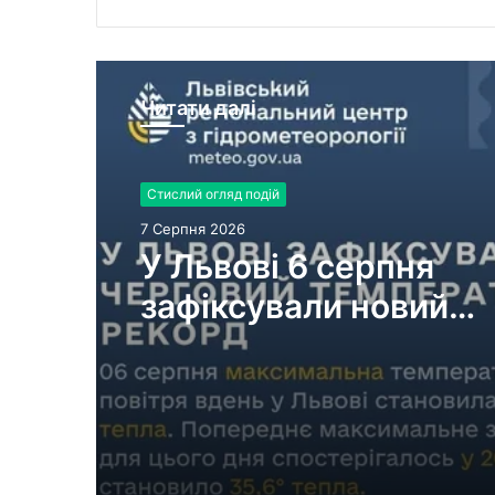
Читати далі
Стислий огляд подій
7 Серпня 2026
У Львові 6 серпня
зафіксували новий
температурний реко