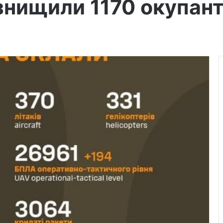
 знищили 1170 окупант