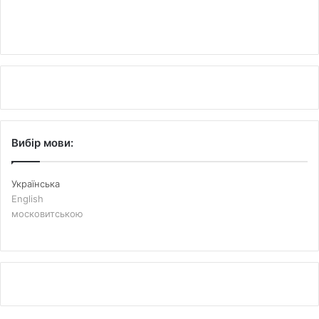
Вибір мови:
Українська
English
московитською