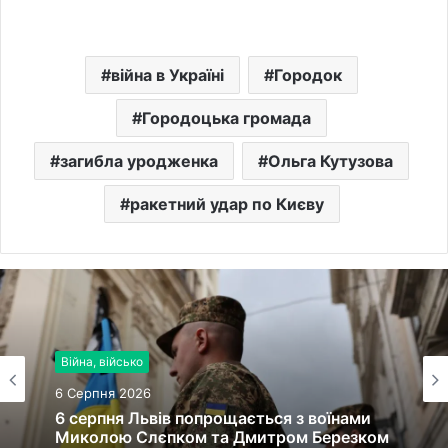
війна в Україні
Городок
Городоцька громада
загибла уродженка
Ольга Кутузова
ракетний удар по Києву
Війна, військо
6 Серпня 2026
6 серпня Львів попрощається з воїнами
Миколою Слєпком та Дмитром Березком