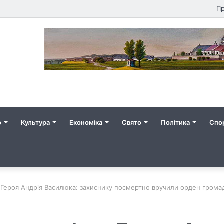
Пр
о
Культура
Економіка
Свято
Політика
Спо
ь Героя Андрія Василюка: захиснику посмертно вручили орден грома