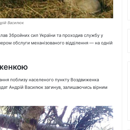
дрій Василюк
 лав Збройних сил України та проходив службу у
мером обслуги механізованого відділення — на одній
иженкою
дання поблизу населеного пункту Воздвиженка
лдат Андрій Василюк загинув, залишаючись вірним