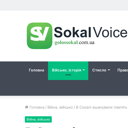
Головна
Військо, історія
Стисло
Прав
Головна
/
Війна, військо
/
В Сокалі вшанували пам’ят
Війна, військо