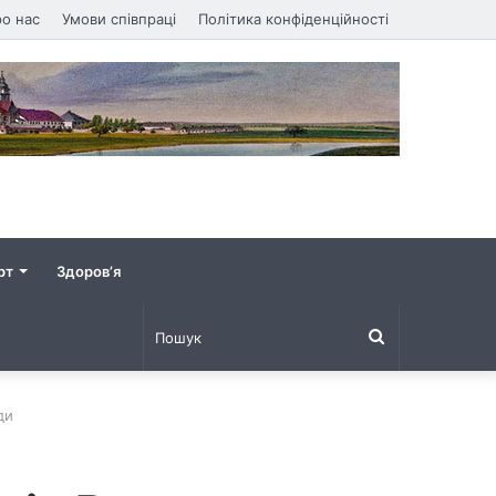
о нас
Умови співпраці
Політика конфіденційності
рт
Здоров’я
Пошук
ди