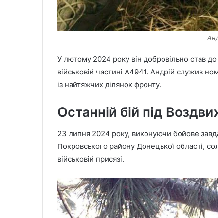
Ан
У лютому 2024 року він добровільно став до
військовій частині А4941. Андрій служив но
із найтяжчих ділянок фронту.
Останній бій під Воздв
23 липня 2024 року, виконуючи бойове зав
Покровського району Донецької області, со
військовій присязі.