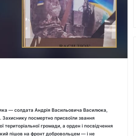
ляка — солдата Андрія Васильовича Василюка,
і. Захиснику посмертно присвоїли звання
ї територіальної громади, а орден і посвідчення
 який пішов на фронт добровольцем — і не