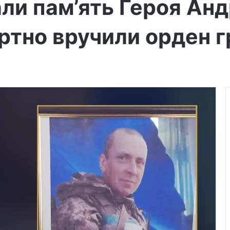
ли пам’ять Героя Анд
ртно вручили орден 