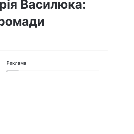
рія Василюка:
громади
Реклама