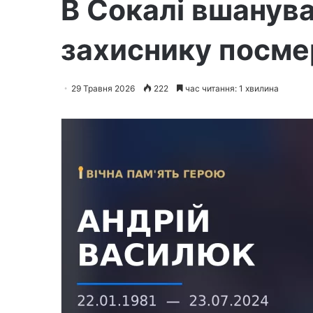
В Сокалі вшанува
захиснику посме
29 Травня 2026
222
час читання: 1 хвилина