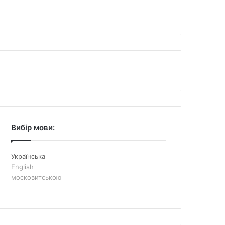
Вибір мови:
Українська
English
московитською