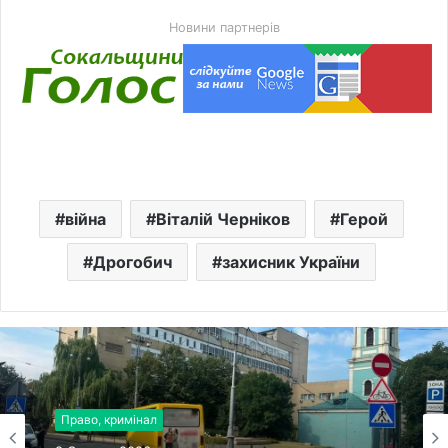
Новини партнерів
війна
Віталій Черніков
Герой
Дрогобич
захисник України
Право, кримінал