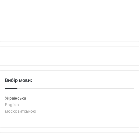
Вибір мови:
Українська
English
московитською