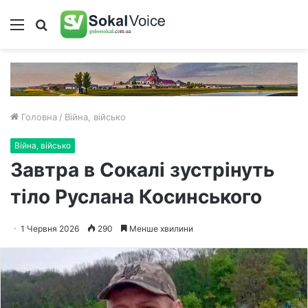
Меню
Пошук
Головна
/
Війна, військо
Війна, військо
Завтра в Сокалі зустрінуть
тіло Руслана Косинського
1 Червня 2026
290
Менше хвилини