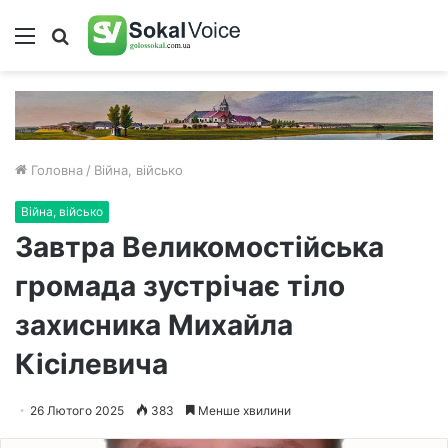
Меню
Пошук
Головна
/
Війна, військо
Війна, військо
Завтра Великомостійська
громада зустрічає тіло
захисника Михайла
Кісілевича
26 Лютого 2025
383
Менше хвилини