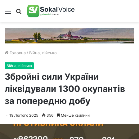
Меню
Пошук
Головна
/
Війна, військо
Війна, військо
Збройні сили України
ліквідували 1300 окупантів
за попередню добу
19 Лютого 2025
356
Менше хвилини