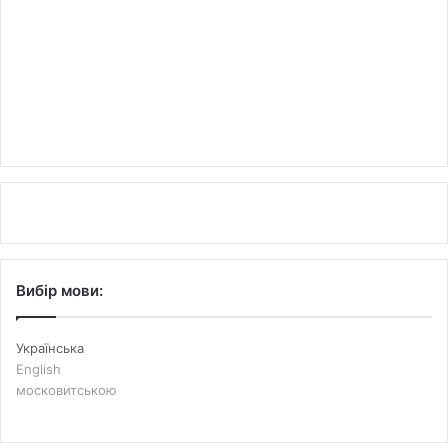
Вибір мови:
Українська
English
московитською