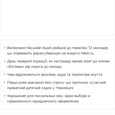
Великомостівський ліцей увійшов до переліку 12 закладів,
що отримають держсубвенцію на енергостійкість
День лазерної корекції: як насправді минає візит до клініки
«Ексімер» від порога до виходу
Чим відрізняються кросівки, кеди та трекінгове взуття
Перші роки навчання без стресу: що пропонує сучасний
приватний дитячий садок у Чернівцях
Украшения для пасхальных яиц: идеи выбора и
гармоничного праздничного оформления