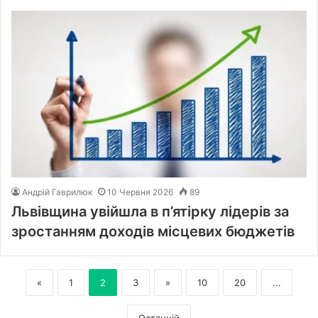
Андрій Гаврилюк
10 Червня 2026
89
Львівщина увійшла в п’ятірку лідерів за
зростанням доходів місцевих бюджетів
«
1
2
3
»
10
20
...
Останній