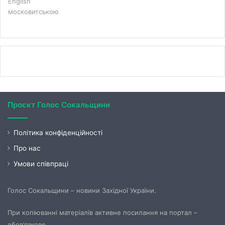
English
московитською
Проєкт Голос Сокальщини
Політика конфіденційності
Про нас
Умови співпраці
Голос Сокальщини – новини Західної України.
При копіюванні матеріалів активне посилання на портал –
обов’язкове.