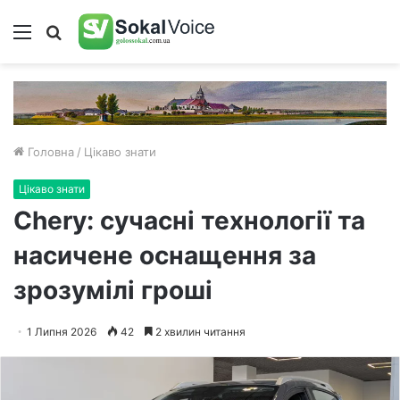
Меню
Пошук
Головна
/
Цікаво знати
Цікаво знати
Chery: сучасні технології та
насичене оснащення за
зрозумілі гроші
1 Липня 2026
42
2 хвилин читання