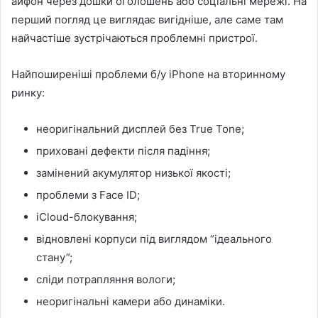
айфон через дошки оголошень або соціальні мережі. На
перший погляд це виглядає вигідніше, але саме там
найчастіше зустрічаються проблемні пристрої.
Найпоширеніші проблеми б/у iPhone на вторинному
ринку:
неоригінальний дисплей без True Tone;
приховані дефекти після падіння;
замінений акумулятор низької якості;
проблеми з Face ID;
iCloud-блокування;
відновлені корпуси під виглядом “ідеального
стану”;
сліди потрапляння вологи;
неоригінальні камери або динаміки.