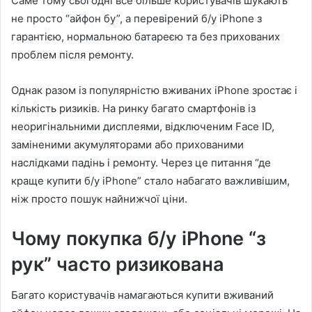
Саме тому сьогодні все більше користувачів шукають
не просто “айфон бу”, а перевірений б/у iPhone з
гарантією, нормальною батареєю та без прихованих
проблем після ремонту.
Однак разом із популярністю вживаних iPhone зростає і
кількість ризиків. На ринку багато смартфонів із
неоригінальними дисплеями, відключеним Face ID,
заміненими акумуляторами або прихованими
наслідками падінь і ремонту. Через це питання “де
краще купити б/у iPhone” стало набагато важливішим,
ніж просто пошук найнижчої ціни.
Чому покупка б/у iPhone “з
рук” часто ризикована
Багато користувачів намагаються купити вживаний