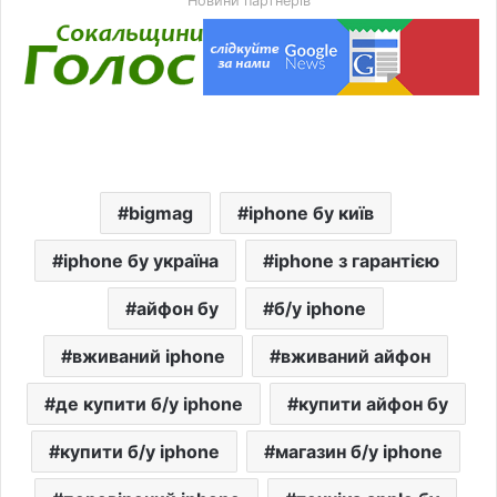
Новини партнерів
bigmag
iphone бу київ
iphone бу україна
iphone з гарантією
айфон бу
б/у iphone
вживаний iphone
вживаний айфон
де купити б/у iphone
купити айфон бу
купити б/у iphone
магазин б/у iphone