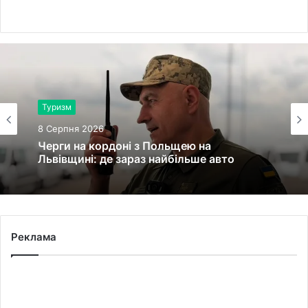
Здоров'я
8 Серпня 2026
Туризм
У львівській лікарні святої Анни
народилися двійнята з окремими
8 Серпня 2026
плацентами
Реклама
Черги на кордоні з Польщею на
Львівщині: де зараз найбільше авто