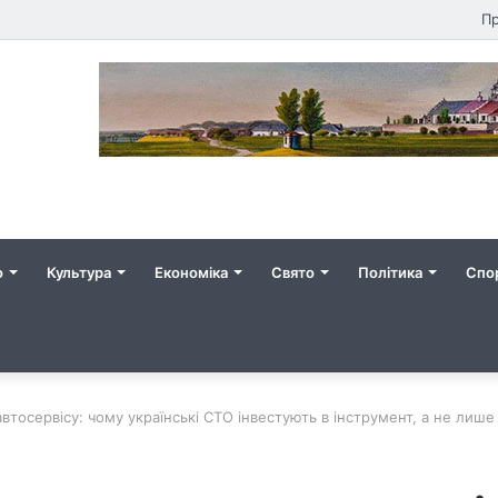
Пр
о
Культура
Економіка
Свято
Політика
Спо
автосервісу: чому українські СТО інвестують в інструмент, а не лише