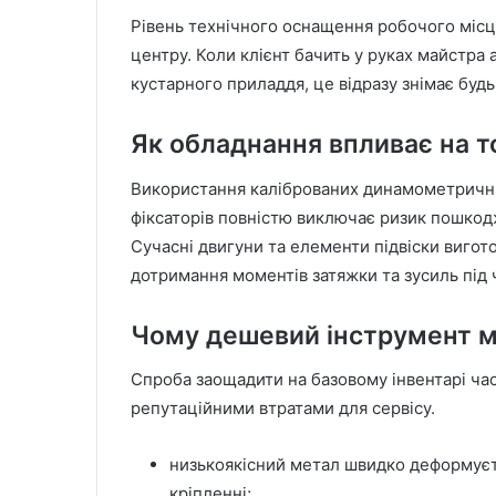
Рівень технічного оснащення робочого місц
центру. Коли клієнт бачить у руках майстра 
кустарного приладдя, це відразу знімає буд
Як обладнання впливає на т
Використання каліброваних динамометричних
фіксаторів повністю виключає ризик пошкод
Сучасні двигуни та елементи підвіски вигото
дотримання моментів затяжки та зусиль під 
Чому дешевий інструмент 
Спроба заощадити на базовому інвентарі ча
репутаційними втратами для сервісу.
низькоякісний метал швидко деформуєть
кріпленні;