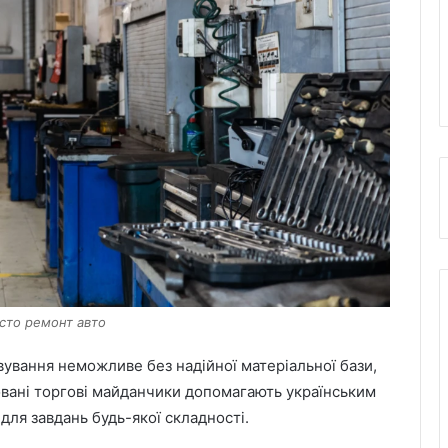
 сто ремонт авто
ування неможливе без надійної матеріальної бази,
овані торгові майданчики допомагають українським
ля завдань будь-якої складності.