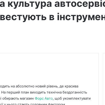
ва культура автосерві
нвестують в інструмен
ходить на абсолютно новий рівень, де красива
. На перший план виходить технічна бездоганність
ні обирають магазин
Форс Авто
, щоб укомплектувати
ції у нього стають головним фактором