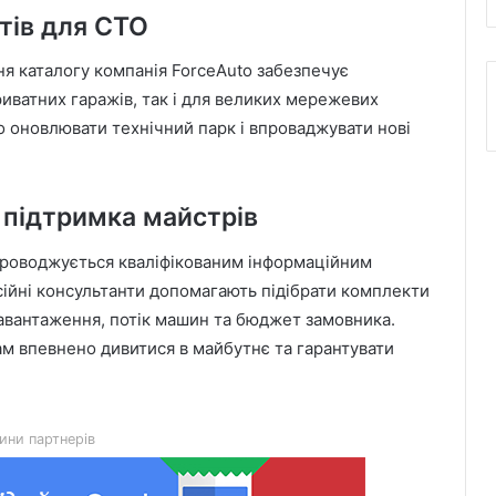
тів для СТО
я каталогу компанія ForceAuto забезпечує
иватних гаражів, так і для великих мережевих
о оновлювати технічний парк і впроваджувати нові
а підтримка майстрів
проводжується кваліфікованим інформаційним
Львівська мерія через суд
оскаржить дозвіл ДІАМ на
сійні консультанти допомагають підібрати комплекти
будівництво на вул. Олесницького
авантаження, потік машин та бюджет замовника.
ам впевнено дивитися в майбутнє та гарантувати
45-та окрема артилерійська бригада
ЗСУ імені генерала Мирона
Тарнавського відзначає 10-річчя
ини партнерів
У Львові відкрили новий корпус
реабілітаційного центру UNBROKEN