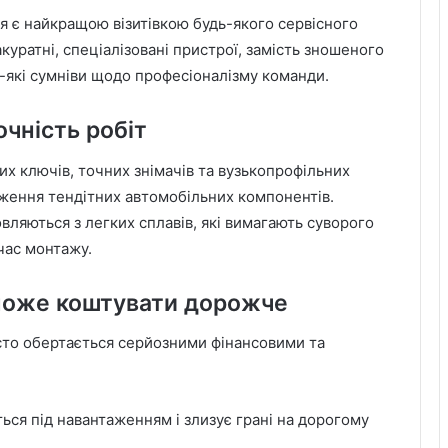
я є найкращою візитівкою будь-якого сервісного
акуратні, спеціалізовані пристрої, замість зношеного
ь-які сумніви щодо професіоналізму команди.
очність робіт
 ключів, точних знімачів та вузькопрофільних
ження тендітних автомобільних компонентів.
вляються з легких сплавів, які вимагають суворого
час монтажу.
може коштувати дорожче
сто обертається серйозними фінансовими та
ся під навантаженням і злизує грані на дорогому