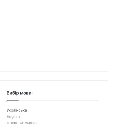
Вибір мови:
Українська
English
московитською