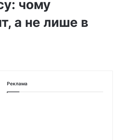
су: чому
т, а не лише в
Реклама