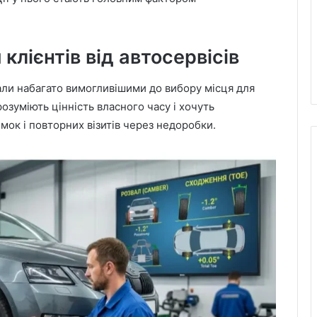
клієнтів від автосервісів
али набагато вимогливішими до вибору місця для
озуміють цінність власного часу і хочуть
мок і повторних візитів через недоробки.