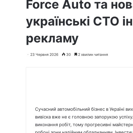
Force Auto та но
українські СТО і
рекламу
23 Червня 2026
30
2 хвилин читання
Сучасний автомобільний бізнес в Україні ви
вивіска вже не є головною запорукою успіху
виконання робіт, тому прогресивні майстер
робочі зони надійним обладнанням. Інвести