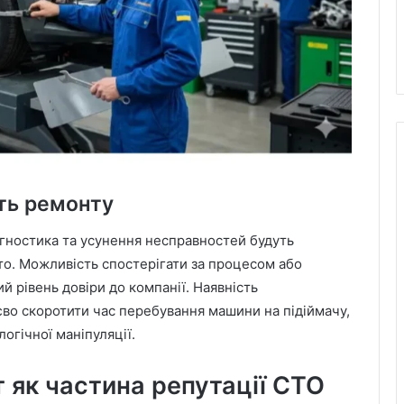
сть ремонту
іагностика та усунення несправностей будуть
то. Можливість спостерігати за процесом або
й рівень довіри до компанії. Наявність
єво скоротити час перебування машини на підіймачу,
огічної маніпуляції.
 як частина репутації СТО