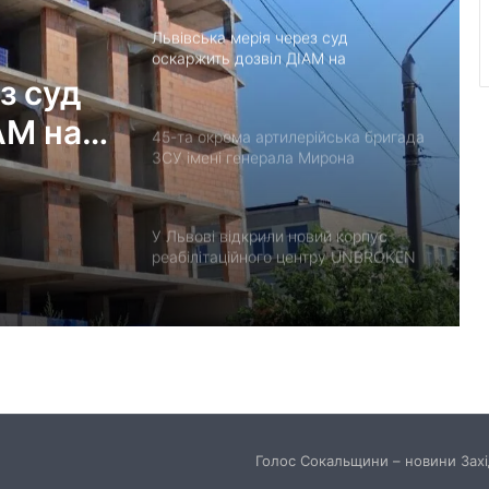
Львівська мерія через суд
оскаржить дозвіл ДІАМ на
будівництво на вул. Олесницького
з суд
АМ на
45-та окрема артилерійська бригада
ЗСУ імені генерала Мирона
Тарнавського відзначає 10-річчя
У Львові відкрили новий корпус
реабілітаційного центру UNBROKEN
Ukraine
“Поки дозволяє здоров’я –
залишатимусь у строю”: історія
прикордонника Ярослава з 7
прикордонного загону
У Дрогобицькій громаді запровадили
мораторій на російськомовний
Голос Сокальщини – новини Захід
контент у публічному просторі