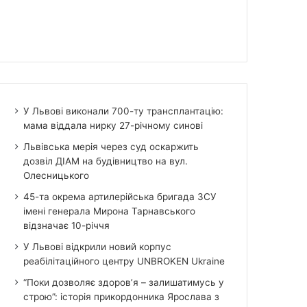
У Львові виконали 700-ту трансплантацію:
мама віддала нирку 27-річному синові
Львівська мерія через суд оскаржить
дозвіл ДІАМ на будівництво на вул.
Олесницького
45-та окрема артилерійська бригада ЗСУ
імені генерала Мирона Тарнавського
відзначає 10-річчя
У Львові відкрили новий корпус
реабілітаційного центру UNBROKEN Ukraine
“Поки дозволяє здоров’я – залишатимусь у
строю”: історія прикордонника Ярослава з