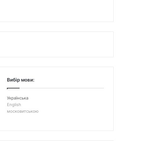
Вибір мови:
Українська
English
московитською