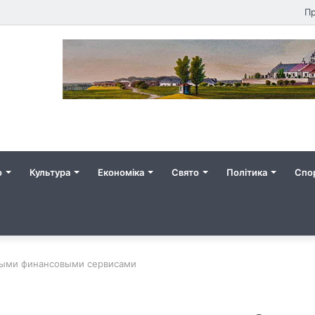
Пр
о
Культура
Економіка
Свято
Політика
Спо
ными финансовыми сервисами