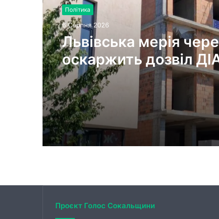
Політика
6 Серпня 2026
Львівська мерія чере
оскаржить дозвіл ДІ
будівництво на вул.
Олесницького
Проєкт Голос Сокальщини