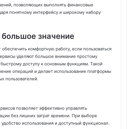
шений, позволяющих выполнять финансовые
даря понятному интерфейсу и широкому набору
 большое значение
обеспечить комфортную работу, если пользоваться
ервисы уделяют большое внимание простому
и быстрому доступу к основным функциям. Такой
нение операций и делает использование платформы
ых пользователей.
рвисов позволяет эффективно управлять
Львівська мерія через суд
ции без лишних затрат времени. При выборе
оскаржить дозвіл ДІАМ на
будівництво на вул. Олесницького
 удобство использования и доступный функционал.