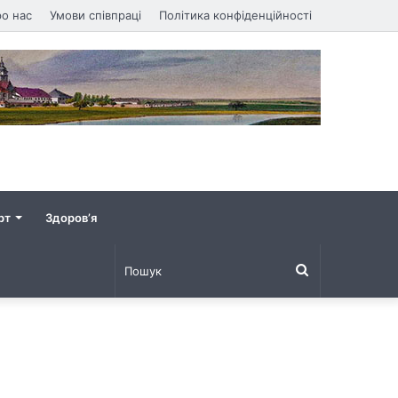
о нас
Умови співпраці
Політика конфіденційності
рт
Здоров’я
Пошук