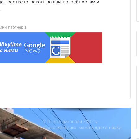
дет соответствовать вашим потребностям и
45-та окрема артилерійська бригада
.
ЗСУ імені генерала Мирона
Тарнавського відзначає 10-річчя
ини партнерів
У Львові відкрили новий корпус
реабілітаційного центру UNBROKEN
Ukraine
“Поки дозволяє здоров’я –
залишатимусь у строю”: історія
прикордонника Ярослава з 7
прикордонного загону
У Дрогобицькій громаді запровадили
мораторій на російськомовний
контент у публічному просторі
У Львові виконали 700-ту
трансплантацію: мама віддала нирку
27-річному синові