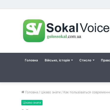
Головна
Військо, історія
Стисло
Прав
Головна
/
Цікаво знати
/
Как пользоваться современ
Цікаво знати