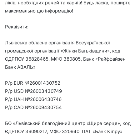
ліків, необхідних речей та харчів! Будь ласка, поширте
максимально цю інформацію!
Реквізити:
Львівська обласна організація Всеукраїнської
громадської організації «Жінки Батьківщини», код
ЄДРПОУ 36828465, МФО 380805, Банк «Райффайзен
Банк АВАЛЬ»
Р/р EUR №26001430752
Р/р USD №26003430749
Р/р UAH №26006430746
Р/р CAD №26009430754
БО «Львівський благодійний центр «Щире серце», код
ЄДРПОУ 39090217, МФО 320940, ПАТ «Банк Кіпру»