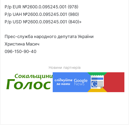
Р/р EUR №2600.0.095245.001 (978)
Р/р UAH №2600.0.095245.001 (980)
Р/р USD №2600.0.095245.001 (840)»
Прес-служба народного депутата України
Христина Масич
096-150-90-40
Новини партнерів