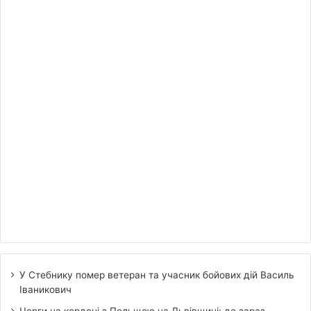
У Стебнику помер ветеран та учасник бойових дій Василь
Іваникович