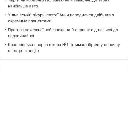
Черги на кордоні з Польщею на Львівщині: де зараз
найбільше авто
У львівській лікарні святої Анни народилися двійнята з
окремими плацентами
Прогноз пожежної небезпеки на 9 серпня: від низької до
надзвичайної
Красненська опорна школа №1 отримає гібридну сонячну
електростанцію