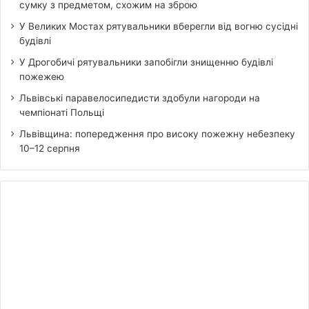
сумку з предметом, схожим на зброю
У Великих Мостах рятувальники вберегли від вогню сусідні
будівлі
У Дрогобичі рятувальники запобігли знищенню будівлі
пожежею
Львівські паравелосипедисти здобули нагороди на
чемпіонаті Польщі
Львівщина: попередження про високу пожежну небезпеку
10–12 серпня