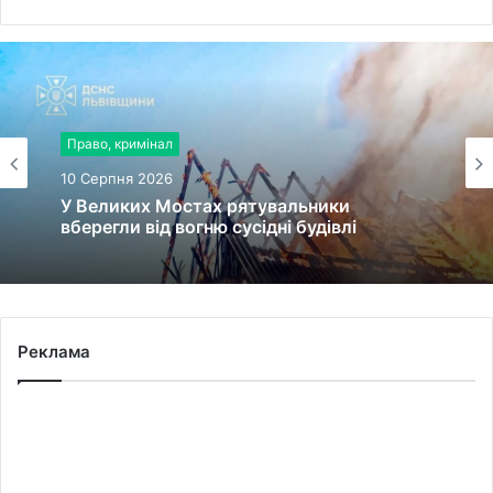
Право, кримінал
Право, кримінал
10 Серпня 2026
10 Серпня 2026
У Великих Мостах рятувальники
вберегли від вогню сусідні будівлі
У Дрогобичі рятувальники запобігли
Реклама
знищенню будівлі пожежею