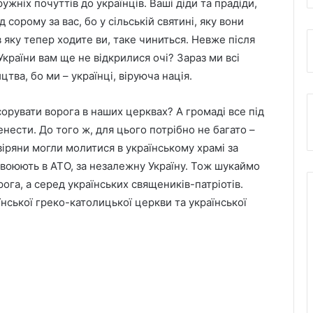
ужніх почуттів до українців. Ваші діди та прадіди,
 сорому за вас, бо у сільській святині, яку вони
в яку тепер ходите ви, таке чиниться. Невже після
України вам ще не відкрилися очі? Зараз ми всі
тва, бо ми – українці, віруюча нація.
сорувати ворога в наших церквах? А громаді все під
енести. До того ж, для цього потрібно не багато –
 віряни могли молитися в українському храмі за
кі воюють в АТО, за незалежну Україну. Тож шукаймо
ога, а серед українських священиків-патріотів.
ської греко-католицької церкви та української
.