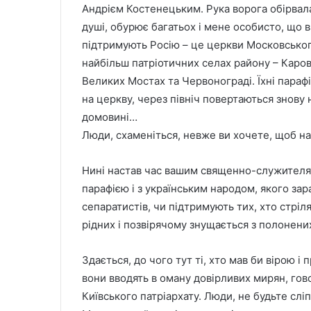
Андрієм Костенецьким. Рука ворога обірвала 
душі, обурює багатьох і мене особисто, що в 
підтримують Росію – це церкви Московського 
найбільш патріотичних селах району – Карові,
Великих Мостах та Червонограді. Їхні парафі
на церкву, через північ повертаються знову н
домовині…
Люди, схаменіться, невже ви хочете, щоб на
Нині настав час вашим священно-служителям 
парафією і з українським народом, якого за
сепаратистів, чи підтримують тих, хто стріляє
рідних і позвірячому знущається з полонени
Здається, до чого тут ті, хто мав би вірою і
вони вводять в оману довірливих мирян, го
Київського патріархату. Люди, не будьте сл