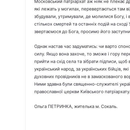
Московський патріархат аж ніяк не плекає др
які лежать у могилах, перевертаються там від
збудували, утримували, де молилися Богу, і 
стількох смертей та останніх подій на сході 
звертаємося до Бога, просимо його заступниц
Однак настав час задуматись: чи варто спон
силу. Якщо вона захоче, то зможе і гору пер
прийти на схід села та зібрати підписи, щоб
український народ, за українських бійців, я
духовних провідників не в замаскованого вор
Ними здавна були священно-служителі україн
православної церкви Київського патріархату
Ольга ПЕТРИНКА, жителька м. Сокаль.