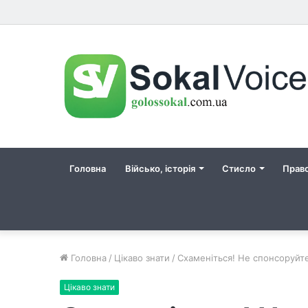
Головна
Військо, історія
Стисло
Прав
Головна
/
Цікаво знати
/
Схаменіться! Не спонсоруйт
Цікаво знати