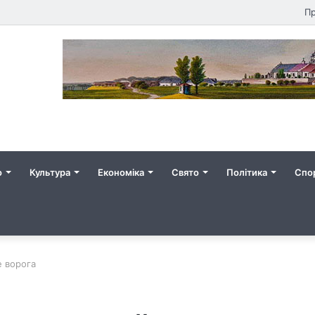
Пр
о
Культура
Економіка
Свято
Політика
Спо
е ворога