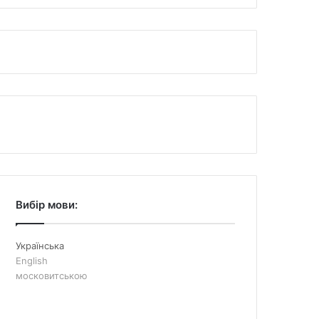
Вибір мови:
Українська
English
московитською