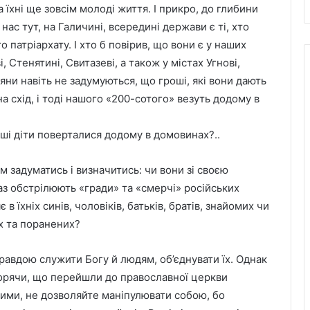
їхні ще зовсім молоді життя. І прикро, до глибини
нас тут, на Галичині, всередині держави є ті, хто
патріархату. І хто б повірив, що вони є у наших
 Стенятині, Свитазеві, а також у містах Угнові,
яни навіть не задумуються, що гроші, які вони дають
а схід, і тоді нашого «200-сотого» везуть додому в
ші діти поверталися додому в домовинах?..
задуматись і визначитись: чи вони зі своєю
раз обстрілюють «гради» та «смерчі» російських
 в їхніх синів, чоловіків, батьків, братів, знайомих чи
х та поранених?
 правдою служити Богу й людям, об’єднувати їх. Однак
ворячи, що перейшли до православної церкви
іпими, не дозволяйте маніпулювати собою, бо