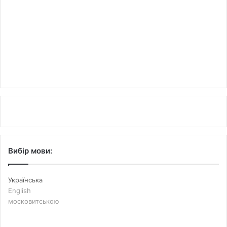
Вибір мови:
Українська
English
московитською