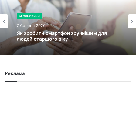
Агроновини
Війна, військо
7 Серпня 2026
7 Серпня 2026
Як зробити смартфон зручнішим для
людей старшого віку
У Переволочній зустріли з полону
Реклама
військового Петра Андрусяка