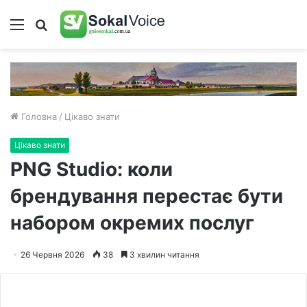
Меню
Пошук
Головна
/
Цікаво знати
Цікаво знати
PNG Studio: коли
брендування перестає бути
набором окремих послуг
26 Червня 2026
38
3 хвилин читання