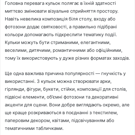
Головна перевага кульок полягає в їхній здатності
миттєво змінювати візуальне сприйняття простору.
Навіть невелика композиція біля столу, входу або
фотозони додає святковості, а правильно підібрані
кольори допомагають підкреслити тематику події.
Кульки можуть бути стриманими, елегантними,
веселими, дитячими, романтичними або офіційними,
тому їх використовують у дуже різних форматах заходів.
Ще одна важлива причина популярності — гнучкість у
використанні. З кульок можна створювати арки,
гірлянди, фігури, букети, стійки, композиції для столів,
підвісні елементи, об’ємні фотозони та декоративні
акценти для сцени. Вони добре виглядають окремо, але
ще краще розкриваються в поєднанні з текстилем,
паперовим декором, квітами, підсвічуванням або
тематичними табличками.