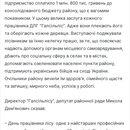
підприємство сплатило 1 млн. 800 тис. гривень до
консолідованого бюджету району, що є вагомим
показником. У цьому велика заслуга кожного
працівника ДЛГ "Галсільліс". Адже вони плекають його
та оберігають кожне деревце. Виступаючі подякували
лісівникам за їхню нелегку працю, за те, що повсякчас
надають допомогу органам місцевого самоврядування,
дбають про соціальну сферу в селах та в містах,
допомагають озеленювати населені пункти району,
підтримують українських бійців на сході України.
Очільники району зичили їм здоров'я, сімейного щастя
та затишку, мирного неба, успіхів у роботі.
Директор "Галсільлісу", депутат районної ради Микола
Дем'янович сказав:
– День працівника лісу одне з найстарших професійних