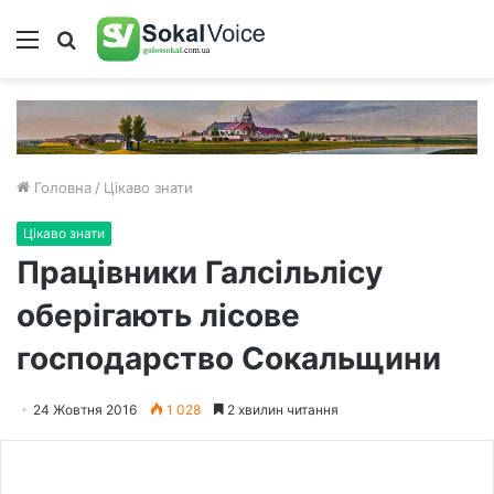
Меню
Пошук
Головна
/
Цікаво знати
Цікаво знати
Працівники Галсільлісу
оберігають лісове
господарство Сокальщини
24 Жовтня 2016
1 028
2 хвилин читання