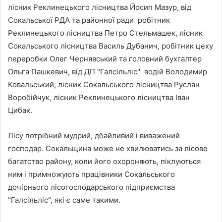
лісник Реклинецького лісництва Йосип Мазур, від
Сокальської РДА та районної ради робітник
Реклинецького лісництва Петро Стельмашек, лісник
Сокальського лісництва Василь Дубанич, робітник цеху
переробки Олег Чернявський та головний бухгалтер
Ольга Пашкевич, від ДП "Галсільліс" водій Володимир
Ковальський, лісник Сокальського лісництва Руслан
Воробійчук, лісник Реклинецького лісництва Іван
Цибак.
Лісу потрібний мудрий, дбайливий і виважений
господар. Сокальщина може не хвилюватись за лісове
багатство району, коли його охороняють, піклуються
ним і примножують працівники Сокальського
дочірнього лісогосподарського підприємства
"Галсільліс", які є саме такими.