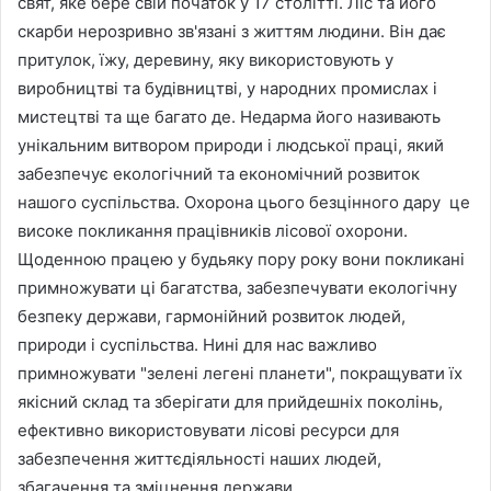
свят, яке бере свій початок у 17 столітті. Ліс та його
скарби нерозривно зв'язані з життям людини. Він дає
притулок, їжу, деревину, яку використовують у
виробництві та будівництві, у народних промислах і
мистецтві та ще багато де. Недарма його називають
унікальним витвором природи і людської праці, який
забезпечує екологічний та економічний розвиток
нашого суспільства. Охорона цього безцінного дару це
високе покликання працівників лісової охорони.
Щоденною працею у будьяку пору року вони покликані
примножувати ці багатства, забезпечувати екологічну
безпеку держави, гармонійний розвиток людей,
природи і суспільства. Нині для нас важливо
примножувати "зелені легені планети", покращувати їх
якісний склад та зберігати для прийдешніх поколінь,
ефективно використовувати лісові ресурси для
забезпечення життєдіяльності наших людей,
збагачення та зміцнення держави.