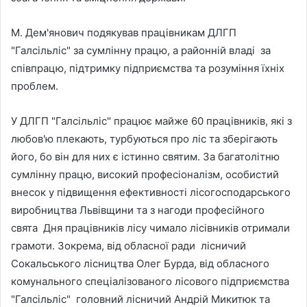
М. Дем'янович подякував працівникам ДЛГП
"Галсільліс" за сумлінну працю, а районній владі за
співпрацю, підтримку підприємства та розуміння їхніх
проблем.
У ДЛГП "Галсільліс" працює майже 60 працівників, які з
любов'ю плекають, турбуються про ліс та зберігають
його, бо він для них є істинно святим. За багатолітню
сумлінну працю, високий професіоналізм, особистий
внесок у підвищення ефективності лісогосподарського
виробництва Львівщини та з нагоди професійного
свята Дня працівників лісу чимало лісівників отримали
грамоти. Зокрема, від обласної ради лісничий
Сокальського лісництва Олег Бурда, від обласного
комунального спеціалізованого лісового підприємства
"Галсільліс" головний лісничий Андрій Микитюк та