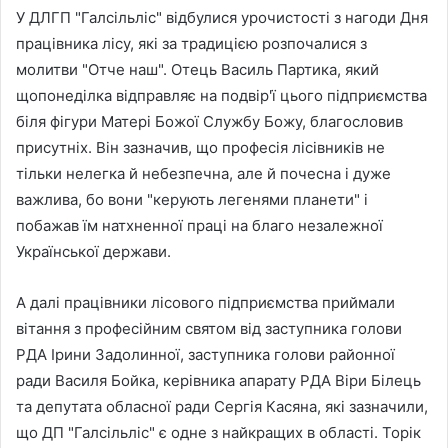
У ДЛГП "Галсільліс" відбулися урочистості з нагоди Дня
працівника лісу, які за традицією розпочалися з
молитви "Отче наш". Отець Василь Партика, який
щопонеділка відправляє на подвір'ї цього підприємства
біля фігури Матері Божої Службу Божу, благословив
присутніх. Він зазначив, що професія лісівників не
тільки нелегка й небезпечна, але й почесна і дуже
важлива, бо вони "керують легенями планети" і
побажав їм натхненної праці на благо незалежної
Української держави.
А далі працівники лісового підприємства приймали
вітання з професійним святом від заступника голови
РДА Ірини Задолинної, заступника голови районної
ради Василя Бойка, керівника апарату РДА Віри Білець
та депутата обласної ради Сергія Касяна, які зазначили,
що ДП "Галсільліс" є одне з найкращих в області. Торік