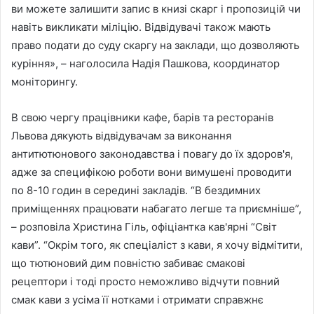
ви можете залишити запис в книзі скарг і пропозицій чи
навіть викликати міліцію. Відвідувачі також мають
право подати до суду скаргу на заклади, що дозволяють
куріння», – наголосила Надія Пашкова, координатор
моніторингу.
В свою чергу працівники кафе, барів та ресторанів
Львова дякують відвідувачам за виконання
антитютюнового законодавства і повагу до їх здоров'я,
адже за специфікою роботи вони вимушені проводити
по 8-10 годин в середині закладів. “В бездимних
приміщеннях працювати набагато легше та приємніше”,
– розповіла Христина Гіль, офіціантка кав'ярні “Світ
кави”. “Окрім того, як спеціаліст з кави, я хочу відмітити,
що тютюновий дим повністю забиває смакові
рецептори і тоді просто неможливо відчути повний
смак кави з усіма її нотками і отримати справжнє