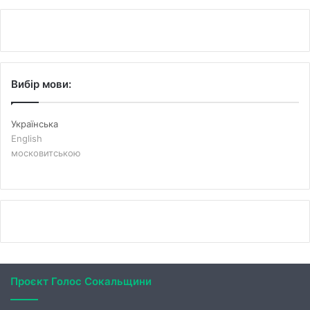
Вибір мови:
Українська
English
московитською
Проєкт Голос Сокальщини