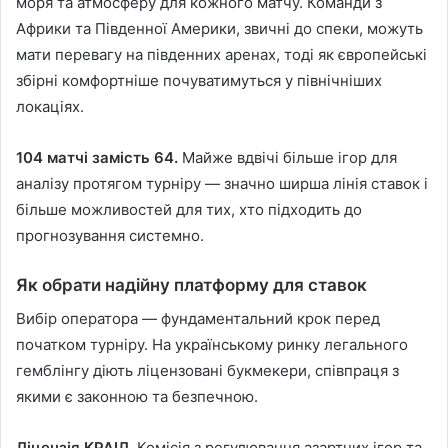
моря та атмосферу для кожного матчу. Команди з
Африки та Південної Америки, звичні до спеки, можуть
мати перевагу на південних аренах, тоді як європейські
збірні комфортніше почуватимуться у північніших
локаціях.
104 матчі замість 64.
Майже вдвічі більше ігор для
аналізу протягом турніру — значно ширша лінія ставок і
більше можливостей для тих, хто підходить до
прогнозування системно.
Як обрати надійну платформу для ставок
Вибір оператора — фундаментальний крок перед
початком турніру. На українському ринку легального
гемблінгу діють ліцензовані букмекери, співпраця з
якими є законною та безпечною.
Ліцензія КРАІЛ.
Комісія з регулювання азартних ігор та