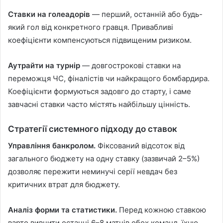
Ставки на голеадорів
— перший, останній або будь-
який гол від конкретного гравця. Привабливі
коефіцієнти компенсуються підвищеним ризиком.
Аутрайти на турнір
— довгострокові ставки на
переможця ЧС, фіналістів чи найкращого бомбардира.
Коефіцієнти формуються задовго до старту, і саме
завчасні ставки часто містять найбільшу цінність.
Стратегії системного підходу до ставок
Управління банкролом.
Фіксований відсоток від
загального бюджету на одну ставку (зазвичай 2–5%)
дозволяє пережити неминучі серії невдач без
критичних втрат для бюджету.
Аналіз форми та статистики.
Перед кожною ставкою
варто вивчити останні 6–8 матчів обох команд, їхню