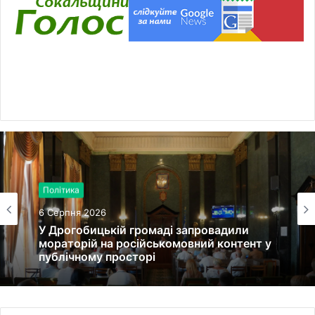
Право, кримінал
Політика
6 Серпня 2026
6 Серпня 2026
У Добротвірській громаді працюватиме
виїзне представництво сервісного центру
У Дрогобицькій громаді запровадили
МВС
мораторій на російськомовний контент у
публічному просторі