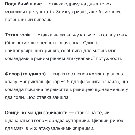
Подвійний шанс
— ставка одразу на два з трьох
можливих результатів. Знижує ризик, але й зменшує
потенційний виграш.
Тотал голів
— ставка на загальну кількість голів у матчі
(більше/менше певного значення). Один із
найпопулярніших ринків, особливо для матчів між
командами з різним рівнем атакувальної потужності.
Форор (гандикап)
— вирівнює шанси команд різного
класу. Наприклад, форор −1.5 для фаворита означає, що
команда повинна перемогти з різницею щонайменше у
два голи, щоб ставка зайшла.
Обидві команди забивають
— ставка на те, чи
відзначаться голом обидва суперники. Цікавий ринок
для матчів між атакувальними збірними.