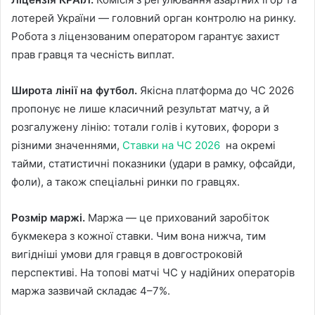
лотерей України — головний орган контролю на ринку.
Робота з ліцензованим оператором гарантує захист
прав гравця та чесність виплат.
Широта лінії на футбол.
Якісна платформа до ЧС 2026
пропонує не лише класичний результат матчу, а й
розгалужену лінію: тотали голів і кутових, форори з
різними значеннями,
Ставки на ЧС 2026
на окремі
тайми, статистичні показники (удари в рамку, офсайди,
фоли), а також спеціальні ринки по гравцях.
Розмір маржі.
Маржа — це прихований заробіток
букмекера з кожної ставки. Чим вона нижча, тим
вигідніші умови для гравця в довгостроковій
перспективі. На топові матчі ЧС у надійних операторів
маржа зазвичай складає 4–7%.