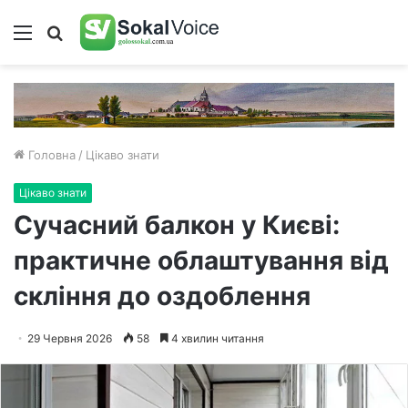
Меню
Пошук
Головна
/
Цікаво знати
Цікаво знати
Сучасний балкон у Києві:
практичне облаштування від
скління до оздоблення
29 Червня 2026
58
4 хвилин читання