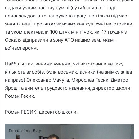
надали учням палючу суміш (сухий спирт). І тоді
почалась довга та напружена праця не тільки під час
занять, але і протягом зимових канікул. Учні виготовили
та укомплектували 100 штук мініпічок, які 17 грудня з
Сокаля відправили в зону АТО нашим землякам,
воїнамгероям.
Найбільш активними учнями, які виготовили велику
кількість виробів, були восьмикласники (на знімку зліва
направо) Олександр Мачуга, Мирослав Гесик, Дмитро
Ярош та вчитель трудового навчання, директор школи
Роман Гесик.
Роман ГЕСИК, директор школи.