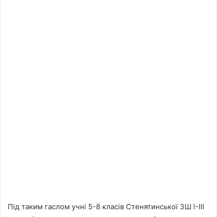
Під таким гаслом учні 5-8 класів Стенятинської ЗШ І-ІІІ