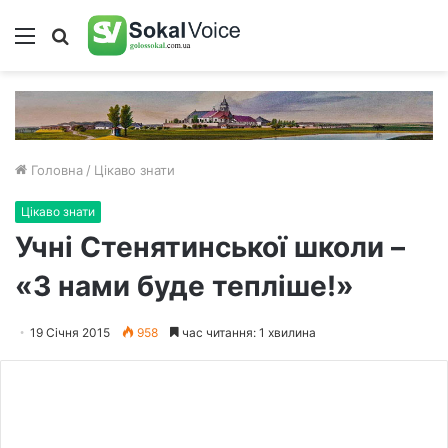
Меню
Пошук
Головна
/
Цікаво знати
Цікаво знати
Учні Стенятинської школи –
«З нами буде тепліше!»
19 Січня 2015
958
час читання: 1 хвилина