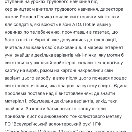
ступенів на уроках трудового навчання під
керівництвом вчителя трудового навчання, директора
школи Романа Гесика почали виготовляти міні-пічки
для солдатів, які воюють в зоні АТО. Побачивши у
новинах по телебаченню, прочитавши в газетах, що
багато шкіл в Україні вже долучились до такої акції,
вчитель зацікавив своїх вихованців. В мережі Інтернет
учні знайшли декілька варіантів міні-пічки, яку могли б
виготовити у шкільній майстерні, склали технологічну
картку на виріб, разом на картоні накреслили свій
варіант цього виробу, а вже після цього почався процес
виготовлення пічки, яка працює на сухому спирті. Єдина
проблема постала над її виготовленням: де знайти
матеріал і, обдумавши декілька варіантів, вихід таки
знайшли. За кошти батьківського фонду школи
придбали лист оцинкованого тонколистового металу,
ГО "Всеукраїнський волонтерський рух" і ГФ
"Самооборона Майдану. 10 сотня" разом із волонтерами