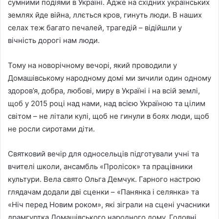
сумними подіями в Україні. Адже на східних українських
землях йде війна, ллється кров, гинуть люди. В наших
селах теж багато печалей, трагедій – відійшли у
вічність дорогі нам люди.
Тому на новорічному вечорі, який проводили у
Домашівському народному домі ми зичили один одному
здоров’я, добра, любові, миру в Україні і на всій землі,
щоб у 2015 році над нами, над всією Україною та цілим
світом – не літали кулі, щоб не гинули в боях люди, щоб
не росли сиротами діти.
Святковий вечір для односельців підготували учні та
вчителі школи, ансамбль «Пролісок» та працівники
культури. Вела свято Ольга Демчук. Гарного настрою
глядачам додали дві сценки – «Панянка і селянка» та
«Ніч перед Новим роком», які зіграли на сцені учасники
драмгуртка Домашівського народного дому. Головні