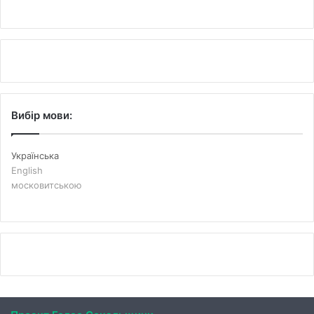
Вибір мови:
Українська
English
московитською