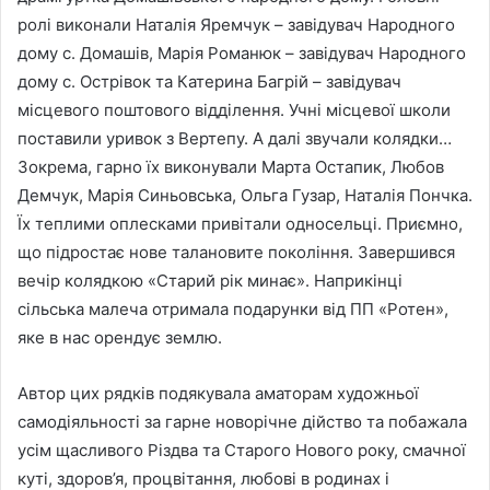
ролі виконали Наталія Яремчук – завідувач Народного
дому с. Домашів, Марія Романюк – завідувач Народного
дому с. Острівок та Катерина Багрій – завідувач
місцевого поштового відділення. Учні місцевої школи
поставили уривок з Вертепу. А далі звучали колядки…
Зокрема, гарно їх виконували Марта Остапик, Любов
Демчук, Марія Синьовська, Ольга Гузар, Наталія Пончка.
Їх теплими оплесками привітали односельці. Приємно,
що підростає нове талановите покоління. Завершився
вечір колядкою «Старий рік минає». Наприкінці
сільська малеча отримала подарунки від ПП «Ротен»,
яке в нас орендує землю.
Автор цих рядків подякувала аматорам художньої
самодіяльності за гарне новорічне дійство та побажала
усім щасливого Різдва та Старого Нового року, смачної
куті, здоров’я, процвітання, любові в родинах і