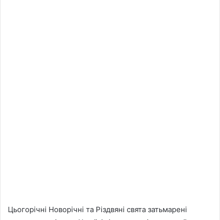
Цьогорічні Новорічні та Різдвяні свята затьмарені