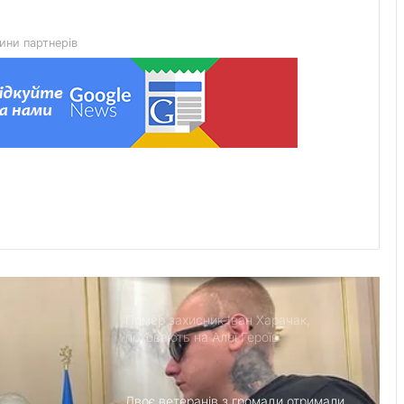
громади отримав сертифікат на
житло
ини партнерів
У Львові 9 серпня змінять рух
трамваїв №4 і №8 через ремонт
підстанції
У Львові ввели карантин через
випадок сказу у кота
8 серпня у Львові попрощаються із
шістьма захисниками України
Помер захисник Іван Харачак,
поховають на Алеї Героїв
Двоє ветеранів з громади отримали