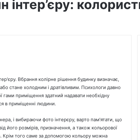
 інтер’єру: колорист
тер'єру. Вбрання колірне рішення будинку визначає,
або стане холодним і дратівливим. Психологи давно
ої гами приміщення здатний надавати необхідну
ься в приміщенні людини.
ера, і вибираючи фото інтерєру, варто пам'ятати, що
ід його розмірів, призначення, а також кольорової
в. Крім того саме за допомогою кольору можна