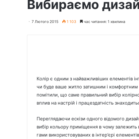
Вибираємо дизайн
7 Лютого 2015
1 103
час читання: 1 хвилина
Колір є одним з найважливіших елементів ін
чи буде ваше житло затишним і комфортним 
помітили, що саме правильний вибір колірн
вплив на настрій і працездатність знаходит
Переглядаючи ескізи одного відомого дизайн
вибір кольору приміщення в чому залежить в
гами використовуваних в інтер'єрі елементі