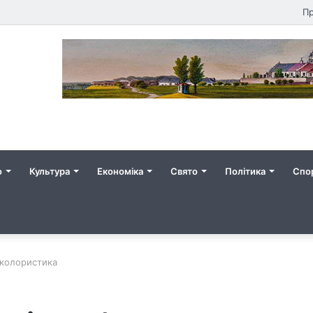
Пр
о
Культура
Економіка
Свято
Політика
Спо
 колористика