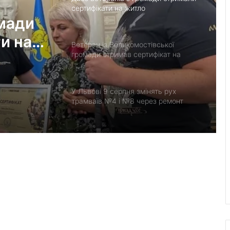
сертифікати на житло
омади
и на
Ветеран із Великомостівської
громади отримав сертифікат на
житло
У Львові 9 серпня змінять рух
трамваїв №4 і №8 через ремонт
підстанції
У Львові ввели карантин через
випадок сказу у кота
8 серпня у Львові попрощаються із
шістьма захисниками України