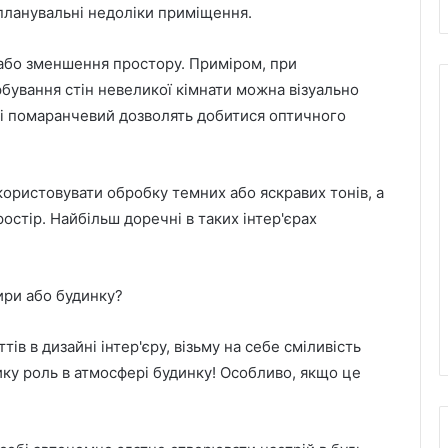
 планувальні недоліки приміщення.
 або зменшення простору. Приміром, при
бування стін невеликої кімнати можна візуально
й і помаранчевий дозволять добитися оптичного
ористовувати обробку темних або яскравих тонів, а
стір. Найбільш доречні в таких інтер'єрах
тири або будинку?
ів в дизайні інтер'єру, візьму на себе сміливість
лику роль в атмосфері будинку! Особливо, якщо це