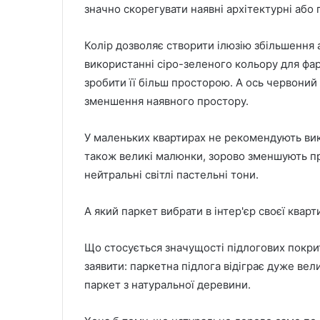
значно скорегувати наявні архітектурні або
Колір дозволяє створити ілюзію збільшення
використанні сіро-зеленого кольору для фар
зробити її більш просторою. А ось червони
зменшення наявного простору.
У маленьких квартирах не рекомендують вик
також великі малюнки, зорово зменшують про
нейтральні світлі пастельні тони.
А який паркет вибрати в інтер'єр своєї квар
Що стосується значущості підлогових покритт
заявити: паркетна підлога відіграє дуже ве
паркет з натуральної деревини.