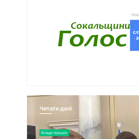
Нов
Читати далі
Влада працює