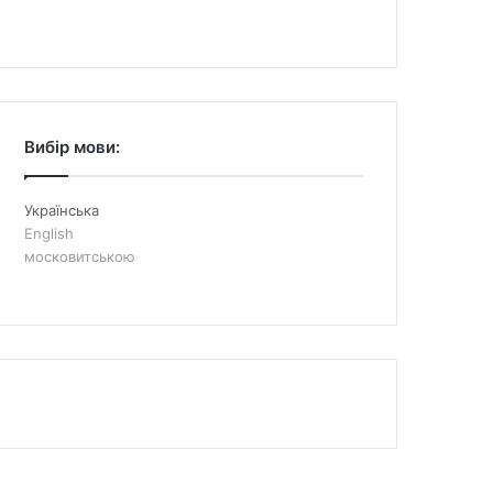
Вибір мови:
Українська
English
московитською