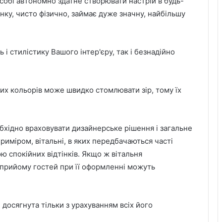
собі автономно здатне створювати настрій в будь-
нку, чисто фізично, займає дуже значну, найбільшу
 і стилістику Вашого інтер'єру, так і безнадійно
них кольорів може швидко стомлювати зір, тому їх
обхідно враховувати дизайнерське рішення і загальне
міром, вітальні, в яких передбачаються часті
ю спокійних відтінків. Якщо ж вітальня
я прийому гостей при її оформленні можуть
Двоє ветеранів з громади отримали
сертифікати на житло
 досягнута тільки з урахуванням всіх його
Ветеран із Великомостівської