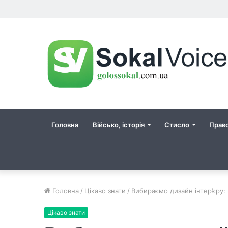
Головна
Військо, історія
Стисло
Прав
Головна
/
Цікаво знати
/
Вибираємо дизайн інтер’єру:
Цікаво знати