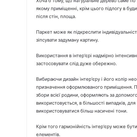
Хоча б тому, що натуральне дерево саме по 
якому приміщенні, крім цього підлогу в буди
після стін, площа.
Паркет може як підкреслити індивідуальність
зіпсувати задуману картину.
Використання в інтер'єрі надмірно інтенсив
застосовувати слід дуже обережно.
Вибираючи дизайн інтер'єру і його колір не
призначення оформлюваного приміщення. При
збори всієї родини, оформляють за допомого
використовується, в більшості випадків, дл
використовуватися більш насичені тони.
Крім того гармонійність інтер'єру може бути
елементів.