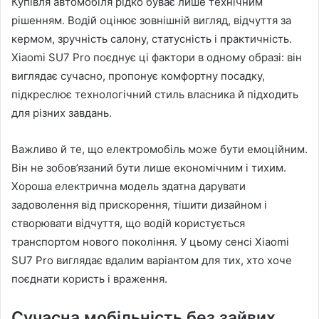
Купівля автомобіля рідко буває лише технічним
рішенням. Водій оцінює зовнішній вигляд, відчуття за
кермом, зручність салону, статусність і практичність.
Xiaomi SU7 Pro поєднує ці фактори в одному образі: він
виглядає сучасно, пропонує комфортну посадку,
підкреслює технологічний стиль власника й підходить
для різних завдань.
Важливо й те, що електромобіль може бути емоційним.
Він не зобов’язаний бути лише економічним і тихим.
Хороша електрична модель здатна дарувати
задоволення від прискорення, тішити дизайном і
створювати відчуття, що водій користується
транспортом нового покоління. У цьому сенсі Xiaomi
SU7 Pro виглядає вдалим варіантом для тих, хто хоче
поєднати користь і враження.
Сучасна мобільність без зайвих