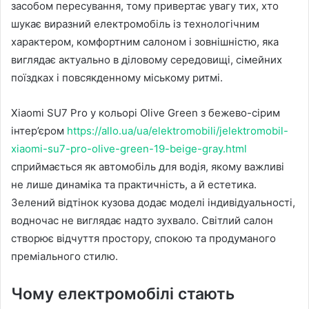
засобом пересування, тому привертає увагу тих, хто
шукає виразний електромобіль із технологічним
характером, комфортним салоном і зовнішністю, яка
виглядає актуально в діловому середовищі, сімейних
поїздках і повсякденному міському ритмі.
Xiaomi SU7 Pro у кольорі Olive Green з бежево-сірим
інтер’єром
https://allo.ua/ua/elektromobili/jelektromobil-
xiaomi-su7-pro-olive-green-19-beige-gray.html
сприймається як автомобіль для водія, якому важливі
не лише динаміка та практичність, а й естетика.
Зелений відтінок кузова додає моделі індивідуальності,
водночас не виглядає надто зухвало. Світлий салон
створює відчуття простору, спокою та продуманого
преміального стилю.
Чому електромобілі стають