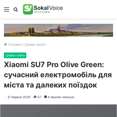
Меню
Пошук
Головна
/
Цікаво знати
Цікаво знати
Xiaomi SU7 Pro Olive Green:
сучасний електромобіль для
міста та далеких поїздок
6 Червня 2026
47
4 хвилин читання