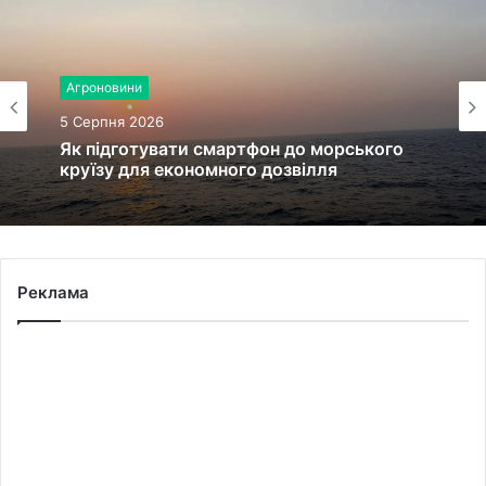
Право, кримінал
Агроновини
5 Серпня 2026
5 Серпня 2026
У Львові затримали підозрюваного у
грабежі магазину на вулиці Городоцькій
Як підготувати смартфон до морського
круїзу для економного дозвілля
Реклама