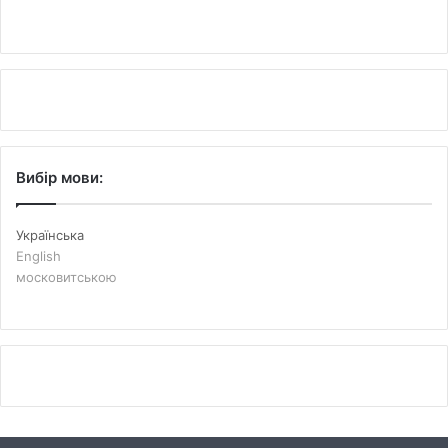
Вибір мови:
Українська
English
московитською