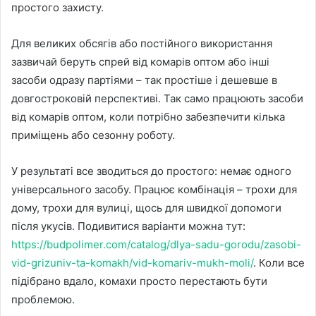
простого захисту.
Для великих обсягів або постійного використання
зазвичай беруть спрей від комарів оптом або інші
засоби одразу партіями – так простіше і дешевше в
довгостроковій перспективі. Так само працюють засоби
від комарів оптом, коли потрібно забезпечити кілька
приміщень або сезонну роботу.
У результаті все зводиться до простого: немає одного
універсального засобу. Працює комбінація – трохи для
дому, трохи для вулиці, щось для швидкої допомоги
після укусів. Подивитися варіанти можна тут:
https://budpolimer.com/catalog/dlya-sadu-gorodu/zasobi-
vid-grizuniv-ta-komakh/vid-komariv-mukh-moli/
. Коли все
підібрано вдало, комахи просто перестають бути
проблемою.