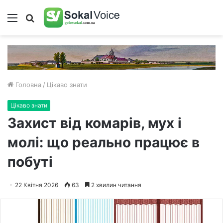
Меню
Пошук
Головна
/
Цікаво знати
Цікаво знати
Захист від комарів, мух і
молі: що реально працює в
побуті
22 Квітня 2026
63
2 хвилин читання