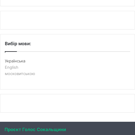
Вибір мови:
Українська
English
московитською
Проєкт Голос Сокальщини