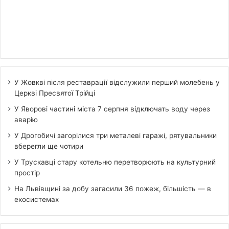
У Жовкві після реставрації відслужили перший молебень у
Церкві Пресвятої Трійці
У Яворові частині міста 7 серпня відключать воду через
аварію
У Дрогобичі загорілися три металеві гаражі, рятувальники
вберегли ще чотири
У Трускавці стару котельню перетворюють на культурний
простір
На Львівщині за добу загасили 36 пожеж, більшість — в
екосистемах