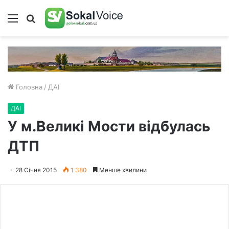
Меню
Пошук
Головна
/
ДАІ
ДАІ
У м.Великі Мости відбулась
ДТП
28 Січня 2015
1 380
Менше хвилини