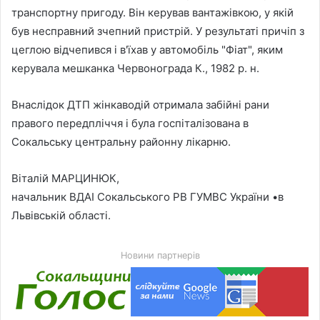
транспортну пригоду. Він керував вантажівкою, у якій
був несправний зчепний пристрій. У результаті причіп з
цеглою відчепився і в'їхав у автомобіль "Фіат", яким
керувала мешканка Червонограда К., 1982 р. н.
Внаслідок ДТП жінкаводій отримала забійні рани
правого передпліччя і була госпіталізована в
Сокальську центральну районну лікарню.
Віталій МАРЦИНЮК,
начальник ВДАІ Сокальського РВ ГУМВС України •в
Львівській області.
Новини партнерів