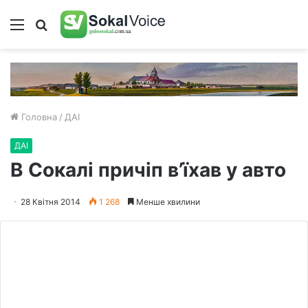
Меню
Пошук
Головна
/
ДАІ
ДАІ
В Сокалі причіп в’їхав у авто
28 Квітня 2014
1 268
Менше хвилини