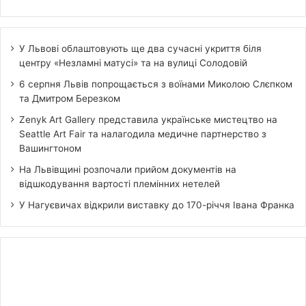
У Львові облаштовують ще два сучасні укриття біля
центру «Незламні матусі» та на вулиці Солодовій
6 серпня Львів попрощається з воїнами Миколою Слєпком
та Дмитром Березком
Zenyk Art Gallery представила українське мистецтво на
Seattle Art Fair та налагодила медичне партнерство з
Вашингтоном
На Львівщині розпочали прийом документів на
відшкодування вартості племінних нетелей
У Нагуєвичах відкрили виставку до 170-річчя Івана Франка