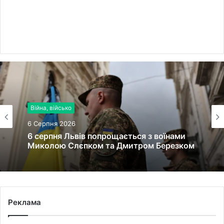
Новини культури
Війна, військо
6 Серпня 2026
6 Серпня 2026
Zenyk Art Gallery представила українське
мистецтво на Seattle Art Fair та
6 серпня Львів попрощається з воїнами
налагодила медичне партнерство з
Миколою Слєпком та Дмитром Березком
Вашингтоном
Реклама