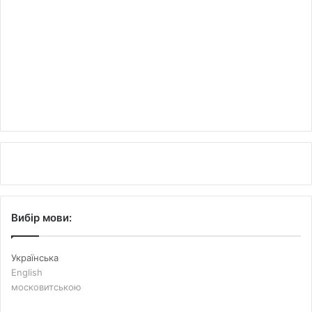
Вибір мови:
Українська
English
московитською