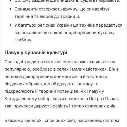
Солому заздалегідь очищають, сушать і нарізають.
Орнаменти створюють вручну, що символізує
терпіння та любов до традицій.
У багатьох регіонах України ця техніка передається
від покоління до покоління, зберігаючи духовну
глибину.
Павук у сучасній культурі
Сьогодні традиція виготовлення павука залишається
популярною, особливо в селах і малих містечках. Він є
не лише декоративним елементом, а й частиною
різдвяних обрядів, що об’єднують громаду та
підкреслюють її творчий потенціал. Як і павук у
Катедральному соборі святих апостолів Петра і Павла,
такі прикраси дарують радість і тепло святкових днів.
Бажаємо веселих і спокійних свят, наповнених світлом