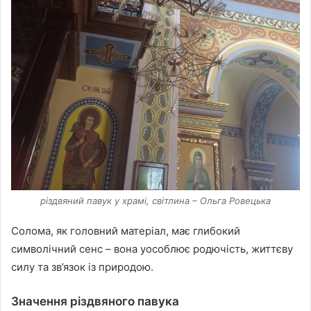
різдвяний павук у храмі, світлина – Ольга Ровецька
Солома, як головний матеріал, має глибокий
символічний сенс – вона уособлює родючість, життєву
силу та зв’язок із природою.
Значення різдвяного павука