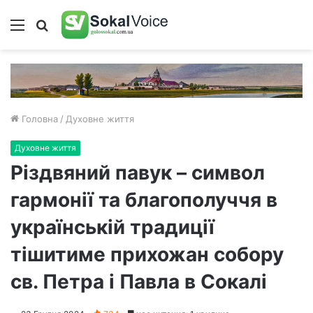
Меню
Пошук
Головна
/
Духовне життя
Духовне життя
Різдвяний павук – символ
гармонії та благополуччя в
українській традиції
тішитиме прихожан собору
св. Петра і Павла в Сокалі