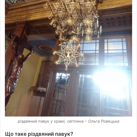
різдвяний павук у храмі, світлина – Ольга Ровецька
Що таке різдвяний павук?