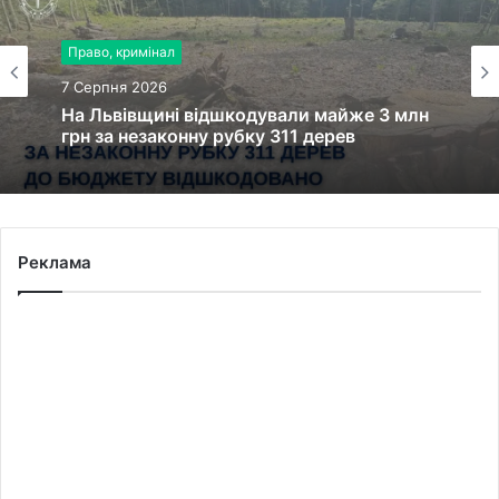
Право, кримінал
Про освіту
7 Серпня 2026
7 Серпня 2026
На Львівщині відшкодували майже 3 млн
грн за незаконну рубку 311 дерев
У Львові на вул. Золотій приватна школа
зведе власний спорткомплекс
Реклама