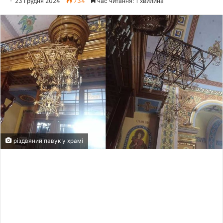
23 Грудня 2024
734
час читання: 1 хвилина
різдвяний павук у храмі