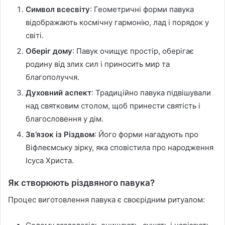
Символ всесвіту
: Геометричні форми павука
відображають космічну гармонію, лад і порядок у
світі.
Оберіг дому
: Павук очищує простір, оберігає
родину від злих сил і приносить мир та
благополуччя.
Духовний аспект
: Традиційно павука підвішували
над святковим столом, щоб принести святість і
благословення у дім.
Зв’язок із Різдвом
: Його форми нагадують про
Віфлеємську зірку, яка сповістила про народження
Ісуса Христа.
Як створюють різдвяного павука?
Процес виготовлення павука є своєрідним ритуалом: